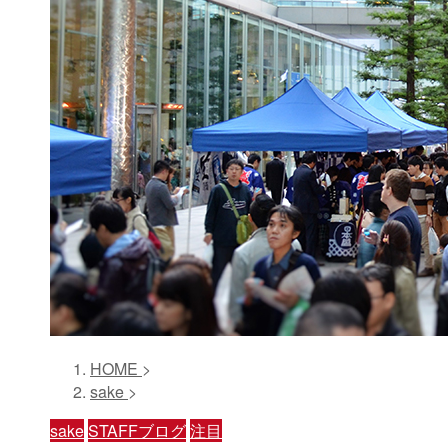
HOME
>
sake
>
sake
STAFFブログ
注目