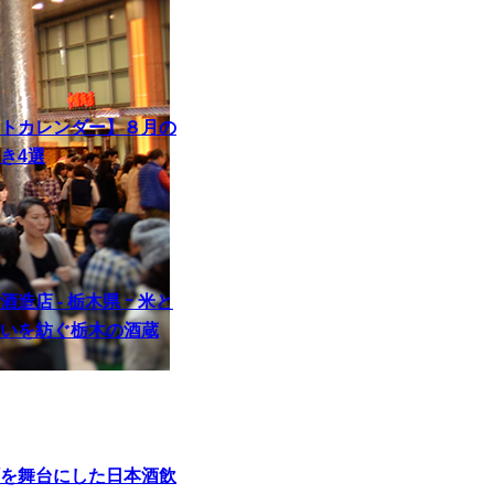
トカレンダー】８月の
き4選
造店 ‐ 栃木県 ｰ 米と
いを紡ぐ栃木の酒蔵
を舞台にした日本酒飲