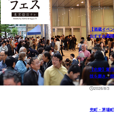
2026/8/6
【酒蔵イベン
おすすめ蔵開
2026/8/4
【忠愛】富川酒
技を磨き、想
2026/8/3
兜町・茅場町