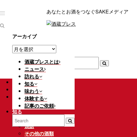
あなたとお酒をつなぐSAKEメディア
アーカイブ
ア
ー
カ
酒蔵プレスとは
イ
ニュース
ブ
訪れる
酒蔵プレスとは
知る
ニュース
味わう
訪れる
体験する
酒蔵紹介
記事のご依頼
知る
日本酒
焼酎
その他の酒類