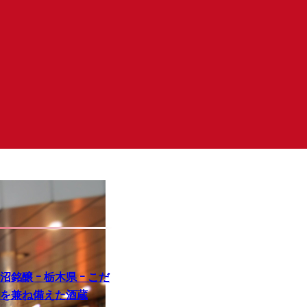
銘醸 ｰ 栃木県 ｰ こだ
を兼ね備えた酒蔵