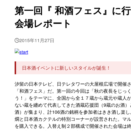
第一回『 和酒フェス』に
会場レポート
2015年11月27日
日本酒イベントに新しいスタイルが誕生！
汐留の日本テレビ、日テレタワーの大屋根広場で開催
「和酒フェス」だ。第一回の今回は「秋の夜長をじっ
う！」をテーマに、全国から全１７蔵から蔵元や蔵人
ない蔵を纏めて代表してきた酒蔵応援団（9蔵のお酒）
酒）が集まり、計106酒の銘柄を参加者はきき酒し楽
燗と日本酒カクテルの特別コーナーが設営された。マ
を購入できる。入替え制２部構成で開催された会場は