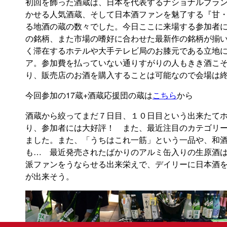
初回を飾った酒蔵は、日本を代表するナショナルブラ
かせる人気酒蔵、そして日本酒ファンを魅了する『甘
る地酒の蔵の数々でした。今日ここに来場する参加者
の銘柄、また市場の嗜好に合わせた最新作の銘柄が揃
く滞在するホテルや大手テレビ局のお膝元である立地
ア。参加費を払っていない通りすがりの人もきき酒こ
り、販売店のお酒を購入することは可能なので会場は
今回参加の17蔵+酒蔵応援団の蔵は
こちら
から
酒蔵から絞ってまだ７日目、１０日目という出来たて
り、参加者には大好評！ また、最近注目のカテゴリーの“V
ました。また、「うちはこれ一筋」という一品や、和
も… 最近発売されたばかりのアルミ缶入りの生原酒
派ファンをうならせる出来栄えで、デイリーに日本酒
が出来そう。