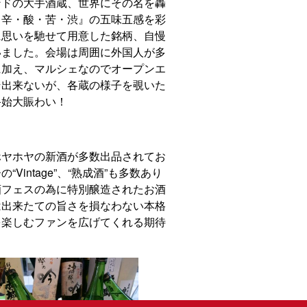
ンドの大手酒蔵、世界にその名を轟
・辛・酸・苦・渋』の五味五感を彩
に思いを馳せて用意した銘柄、自慢
いました。会場は周囲に外国人が多
に加え、マルシェなのでオープンエ
そ出来ないが、各蔵の様子を覗いた
終始大賑わい！
ホヤホヤの新酒が多数出品されてお
intage”、“熟成酒”も多数あり
酒フェスの為に特別醸造されたお酒
は出来たての旨さを損なわない本格
を楽しむファンを広げてくれる期待