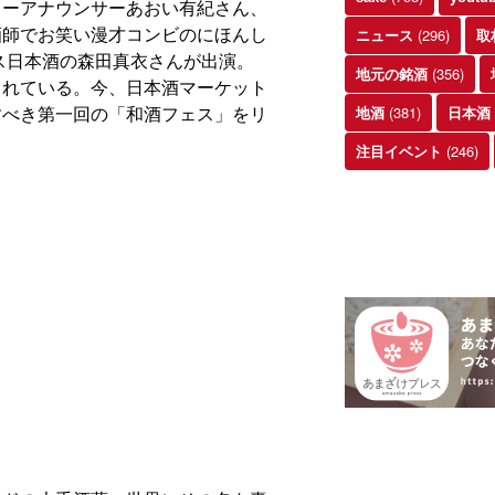
リーアナウンサーあおい有紀さん、
酒師でお笑い漫才コンビのにほんし
(296)
ニュース
取
ミス日本酒の森田真衣さんが出演。
(356)
地元の銘酒
されている。今、日本酒マーケット
すべき第一回の「和酒フェス」をリ
(381)
地酒
日本酒
(246)
注目イベント