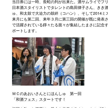
当日券には一時、長蛇の列が出来た。酒サムライでフ
日本酒スタイリストでタレントの島田律子さん、きき
ゅ、和太鼓で大迫力の鼓絆（コハン）、そして2014
来月にも第二回、来年３月に第三回の開催が既に発表
で活躍されている錚々たる面々が集結したまさに記念
ポートします。
ＭＣのあおいさんとにほんしゅ 第一回
「和酒フェス」スタートです！