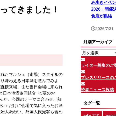
み歩きイベン
行ってきました！
2026」開
食店が集結
2026/7/31
月別アーカイブ
月
別
ア
ライター募集のご
ー
されたマルシェ（市場）スタイルの
カ
プレスリリースの
くり味わえる日本酒を選んでみよ
イ
が直接来場、また当日会場に来られ
ブ
読者ニュース投稿
と日本地酒協同組合（5蔵のお
しんだ。今回のテーマに合わせ、熱
タグ一覧
ルシェだけに会場で気に入ったお酒
終始大賑わい。外国人観光客も含め
(758)
sake
youtu