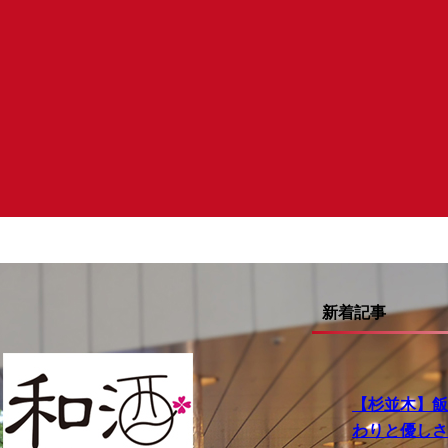
新着記事
【杉並木】飯沼
わりと優しさ