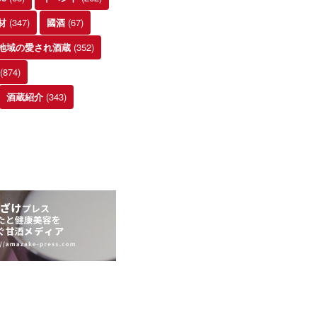
(347)
(67)
材
國酒
(352)
地域の愛され酒蔵
(874)
(343)
酒蔵紹介