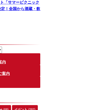
ト「サマーピクニック
催決定！全国から酒蔵・飲
案内
ご案内
(68)
(262)
be
イベント