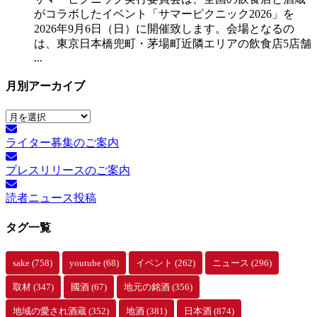
がコラボしたイベント「サマーピクニック2026」を
2026年9月6日（日）に開催致します。会場となるの
は、東京日本橋兜町・茅場町近隣エリアの飲食店5店舗
...
月別アーカイブ
月
別
ライター募集のご案内
ア
ー
プレスリリースのご案内
カ
イ
読者ニュース投稿
ブ
タグ一覧
sake
(758)
youtube
(68)
イベント
(262)
ニュース
(296)
取材
(347)
國酒
(67)
地元の銘酒
(356)
地域の愛され酒蔵
(352)
地酒
(381)
日本酒
(874)