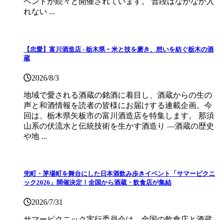
ベントが続々と開催されています。 普段はなかなか入
れない ...
【忠愛】富川酒造店 ‐ 栃木県 ｰ 米と技を磨き、想いを紡ぐ栃木の酒
蔵
2026/8/3
地域で愛される酒蔵の銘酒に着目し、酒蔵からの生の
声と和酒情報を読者の皆様にお届けする連載企画。今
回は、栃木県矢板市の富川酒造店を特集します。 那須
山系の伏流水と伝統技術を生かす酒造り ―酒蔵の歴史
や地 ...
兜町・茅場町を舞台にした日本酒飲み歩きイベント「サマーピクニ
ック2026」開催決定！全国から酒蔵・飲食店が集結
2026/7/31
サマーピクニック実⾏委員会は、全国の飲⾷店と酒蔵