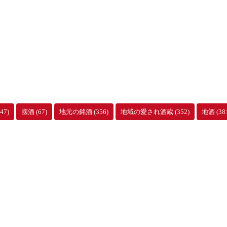
47)
國酒
(67)
地元の銘酒
(356)
地域の愛され酒蔵
(352)
地酒
(38