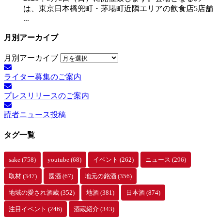
は、東京日本橋兜町・茅場町近隣エリアの飲食店5店舗
...
月別アーカイブ
月別アーカイブ
ライター募集のご案内
プレスリリースのご案内
読者ニュース投稿
タグ一覧
sake
(758)
youtube
(68)
イベント
(262)
ニュース
(296)
取材
(347)
國酒
(67)
地元の銘酒
(356)
地域の愛され酒蔵
(352)
地酒
(381)
日本酒
(874)
注目イベント
(246)
酒蔵紹介
(343)