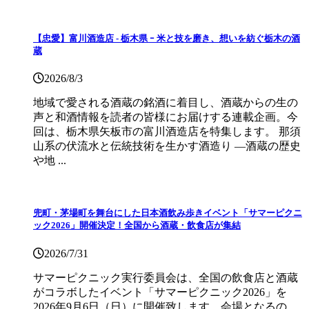
【忠愛】富川酒造店 ‐ 栃木県 ｰ 米と技を磨き、想いを紡ぐ栃木の酒
蔵
2026/8/3
地域で愛される酒蔵の銘酒に着目し、酒蔵からの生の
声と和酒情報を読者の皆様にお届けする連載企画。今
回は、栃木県矢板市の富川酒造店を特集します。 那須
山系の伏流水と伝統技術を生かす酒造り ―酒蔵の歴史
や地 ...
兜町・茅場町を舞台にした日本酒飲み歩きイベント「サマーピクニ
ック2026」開催決定！全国から酒蔵・飲食店が集結
2026/7/31
サマーピクニック実⾏委員会は、全国の飲⾷店と酒蔵
がコラボしたイベント「サマーピクニック2026」を
2026年9月6日（日）に開催致します。会場となるの