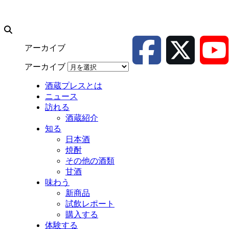
アーカイブ
アーカイブ
酒蔵プレスとは
ニュース
訪れる
酒蔵紹介
知る
日本酒
焼酎
その他の酒類
甘酒
味わう
新商品
試飲レポート
購入する
体験する