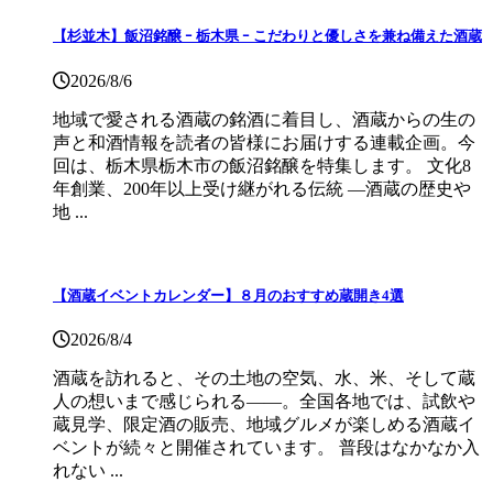
【杉並木】飯沼銘醸 ｰ 栃木県 ｰ こだわりと優しさを兼ね備えた酒蔵
2026/8/6
地域で愛される酒蔵の銘酒に着目し、酒蔵からの生の
声と和酒情報を読者の皆様にお届けする連載企画。今
回は、栃木県栃木市の飯沼銘醸を特集します。 文化8
年創業、200年以上受け継がれる伝統 ―酒蔵の歴史や
地 ...
【酒蔵イベントカレンダー】８月のおすすめ蔵開き4選
2026/8/4
酒蔵を訪れると、その土地の空気、水、米、そして蔵
人の想いまで感じられる——。全国各地では、試飲や
蔵見学、限定酒の販売、地域グルメが楽しめる酒蔵イ
ベントが続々と開催されています。 普段はなかなか入
れない ...