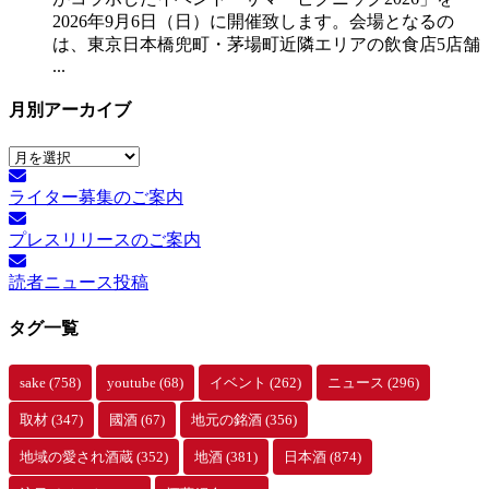
2026年9月6日（日）に開催致します。会場となるの
は、東京日本橋兜町・茅場町近隣エリアの飲食店5店舗
...
月別アーカイブ
月
別
ライター募集のご案内
ア
ー
プレスリリースのご案内
カ
イ
読者ニュース投稿
ブ
タグ一覧
sake
(758)
youtube
(68)
イベント
(262)
ニュース
(296)
取材
(347)
國酒
(67)
地元の銘酒
(356)
地域の愛され酒蔵
(352)
地酒
(381)
日本酒
(874)