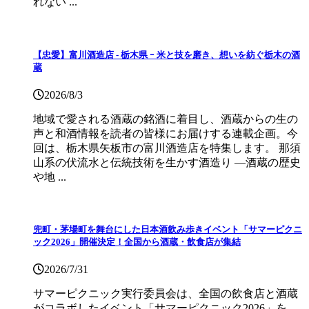
れない ...
【忠愛】富川酒造店 ‐ 栃木県 ｰ 米と技を磨き、想いを紡ぐ栃木の酒
蔵
2026/8/3
地域で愛される酒蔵の銘酒に着目し、酒蔵からの生の
声と和酒情報を読者の皆様にお届けする連載企画。今
回は、栃木県矢板市の富川酒造店を特集します。 那須
山系の伏流水と伝統技術を生かす酒造り ―酒蔵の歴史
や地 ...
兜町・茅場町を舞台にした日本酒飲み歩きイベント「サマーピクニ
ック2026」開催決定！全国から酒蔵・飲食店が集結
2026/7/31
サマーピクニック実⾏委員会は、全国の飲⾷店と酒蔵
がコラボしたイベント「サマーピクニック2026」を