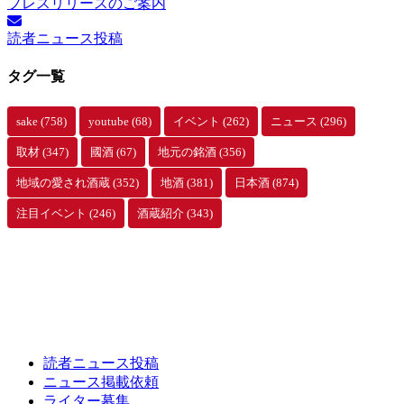
プレスリリースのご案内
読者ニュース投稿
タグ一覧
sake
(758)
youtube
(68)
イベント
(262)
ニュース
(296)
取材
(347)
國酒
(67)
地元の銘酒
(356)
地域の愛され酒蔵
(352)
地酒
(381)
日本酒
(874)
注目イベント
(246)
酒蔵紹介
(343)
読者ニュース投稿
ニュース掲載依頼
ライター募集