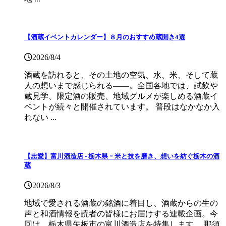
【酒蔵イベントカレンダー】８月のおすすめ蔵開き4選
2026/8/4
酒蔵を訪れると、その土地の空気、水、米、そして蔵
人の想いまで感じられる——。全国各地では、試飲や
蔵見学、限定酒の販売、地域グルメが楽しめる酒蔵イ
ベントが続々と開催されています。 普段はなかなか入
れない ...
【忠愛】富川酒造店 ‐ 栃木県 ｰ 米と技を磨き、想いを紡ぐ栃木の酒
蔵
2026/8/3
地域で愛される酒蔵の銘酒に着目し、酒蔵からの生の
声と和酒情報を読者の皆様にお届けする連載企画。今
回は、栃木県矢板市の富川酒造店を特集します。 那須