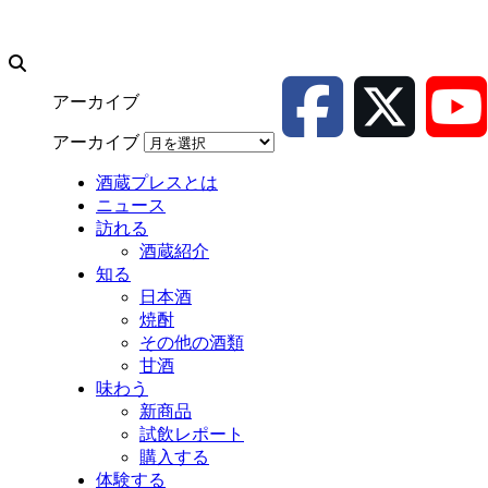
アーカイブ
アーカイブ
酒蔵プレスとは
ニュース
訪れる
酒蔵紹介
知る
日本酒
焼酎
その他の酒類
甘酒
味わう
新商品
試飲レポート
購入する
体験する