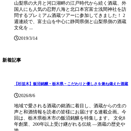
山梨県の大月と河口湖畔の江戸時代から続く酒蔵、外
国人にも人気の忍野八海と北口本宮富士浅間神社を訪
問するプレミアム酒蔵ツアーに参加してきました！ 2
週連続で、富士山を中心に静岡県側と山梨県側の酒蔵
文化を ...
2019/3/14
新着記事
【杉並木】飯沼銘醸 ｰ 栃木県 ｰ こだわりと優しさを兼ね備えた酒蔵
2026/8/6
地域で愛される酒蔵の銘酒に着目し、酒蔵からの生の
声と和酒情報を読者の皆様にお届けする連載企画。今
回は、栃木県栃木市の飯沼銘醸を特集します。 文化8
年創業、200年以上受け継がれる伝統 ―酒蔵の歴史や
地 ...