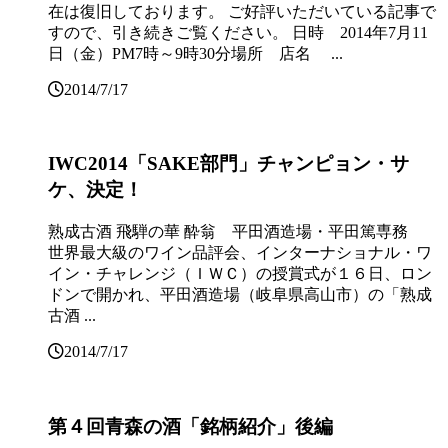
在は復旧しております。 ご好評いただいている記事で
すので、引き続きご覧ください。 日時 2014年7月11
日（金）PM7時～9時30分場所 店名 ...
2014/7/17
IWC2014「SAKE部門」チャンピョン・サ
ケ、決定！
熟成古酒 飛騨の華 酔翁 平田酒造場・平田篤専務
世界最大級のワイン品評会、インターナショナル・ワ
イン・チャレンジ（ＩＷＣ）の授賞式が１６日、ロン
ドンで開かれ、平田酒造場（岐阜県高山市）の「熟成
古酒 ...
2014/7/17
第４回青森の酒「銘柄紹介」後編