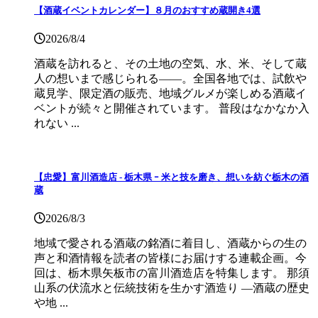
【酒蔵イベントカレンダー】８月のおすすめ蔵開き4選
2026/8/4
酒蔵を訪れると、その土地の空気、水、米、そして蔵
人の想いまで感じられる——。全国各地では、試飲や
蔵見学、限定酒の販売、地域グルメが楽しめる酒蔵イ
ベントが続々と開催されています。 普段はなかなか入
れない ...
【忠愛】富川酒造店 ‐ 栃木県 ｰ 米と技を磨き、想いを紡ぐ栃木の酒
蔵
2026/8/3
地域で愛される酒蔵の銘酒に着目し、酒蔵からの生の
声と和酒情報を読者の皆様にお届けする連載企画。今
回は、栃木県矢板市の富川酒造店を特集します。 那須
山系の伏流水と伝統技術を生かす酒造り ―酒蔵の歴史
や地 ...