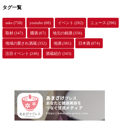
タグ一覧
sake
(758)
youtube
(68)
イベント
(262)
ニュース
(296)
取材
(347)
國酒
(67)
地元の銘酒
(356)
地域の愛され酒蔵
(352)
地酒
(381)
日本酒
(874)
注目イベント
(246)
酒蔵紹介
(343)