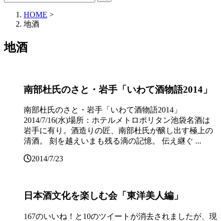
HOME
>
地酒
地酒
南部杜氏のさと・岩手「いわて酒物語2014」
南部杜氏のさと・岩手「いわて酒物語2014」
2014/7/16(水)場所：ホテルメトロポリタン池袋名酒は
岩手に有り。酒造りの匠、南部杜氏が醸し出す極上の
清酒。 刻を越えいまも残る滴の記憶。 伝え継ぐ ...
2014/7/23
日本酒文化を楽しむ会「東洋美人編」
167のいいね！と10のツイートが消去されましたが、現