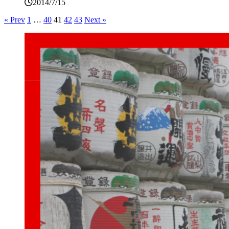
2014/7/15
« Prev
1
…
40
41
42
43
Next »