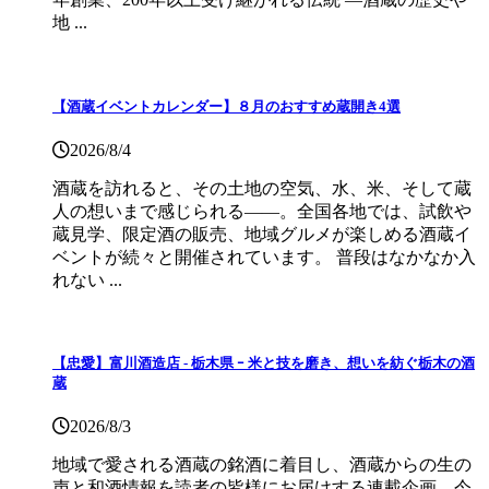
地 ...
【酒蔵イベントカレンダー】８月のおすすめ蔵開き4選
2026/8/4
酒蔵を訪れると、その土地の空気、水、米、そして蔵
人の想いまで感じられる——。全国各地では、試飲や
蔵見学、限定酒の販売、地域グルメが楽しめる酒蔵イ
ベントが続々と開催されています。 普段はなかなか入
れない ...
【忠愛】富川酒造店 ‐ 栃木県 ｰ 米と技を磨き、想いを紡ぐ栃木の酒
蔵
2026/8/3
地域で愛される酒蔵の銘酒に着目し、酒蔵からの生の
声と和酒情報を読者の皆様にお届けする連載企画。今