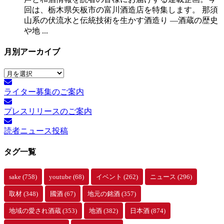
回は、栃木県矢板市の富川酒造店を特集します。 那須
山系の伏流水と伝統技術を生かす酒造り ―酒蔵の歴史
や地 ...
月別アーカイブ
月
別
ライター募集のご案内
ア
ー
プレスリリースのご案内
カ
イ
読者ニュース投稿
ブ
タグ一覧
sake
(758)
youtube
(68)
イベント
(262)
ニュース
(296)
取材
(348)
國酒
(67)
地元の銘酒
(357)
地域の愛され酒蔵
(353)
地酒
(382)
日本酒
(874)