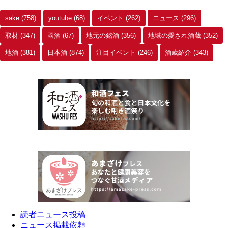
sake
(758)
youtube
(68)
イベント
(262)
ニュース
(296)
取材
(347)
國酒
(67)
地元の銘酒
(356)
地域の愛され酒蔵
(352)
地酒
(381)
日本酒
(874)
注目イベント
(246)
酒蔵紹介
(343)
読者ニュース投稿
ニュース掲載依頼