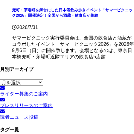
兜町・茅場町を舞台にした日本酒飲み歩きイベント「サマーピクニッ
ク2026」開催決定！全国から酒蔵・飲食店が集結
2026/7/31
サマーピクニック実⾏委員会は、全国の飲⾷店と酒蔵が
コラボしたイベント「サマーピクニック2026」を2026年
9月6日（日）に開催致します。会場となるのは、東京日
本橋兜町・茅場町近隣エリアの飲食店5店舗 ...
月別アーカイブ
月
別
ライター募集のご案内
ア
ー
プレスリリースのご案内
カ
イ
読者ニュース投稿
ブ
タグ一覧