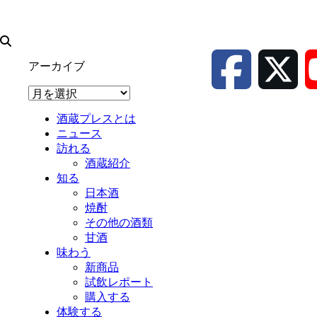
アーカイブ
ア
ー
酒蔵プレスとは
カ
ニュース
イ
訪れる
ブ
酒蔵紹介
知る
日本酒
焼酎
その他の酒類
甘酒
味わう
新商品
試飲レポート
購入する
体験する