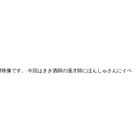
の酒材映像です。 今回はきき酒師の漫才師にほんしゅさんにイベ