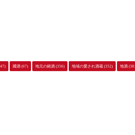
47)
國酒
(67)
地元の銘酒
(356)
地域の愛され酒蔵
(352)
地酒
(38