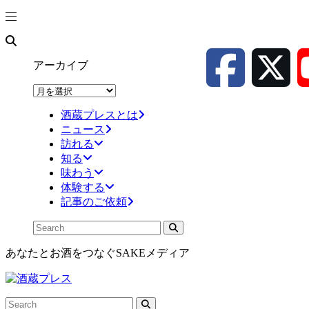
アーカイブ
ア
ー
酒蔵プレスとは
カ
ニュース
イ
訪れる
ブ
知る
味わう
体験する
記事のご依頼
あなたとお酒をつなぐSAKEメディア