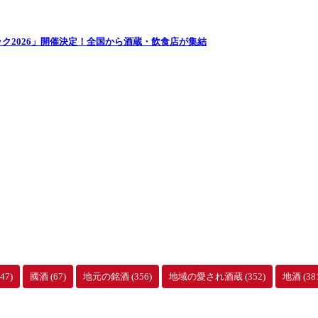
ク2026」開催決定！全国から酒蔵・飲食店が集結
47)
國酒
(67)
地元の銘酒
(356)
地域の愛され酒蔵
(352)
地酒
(38