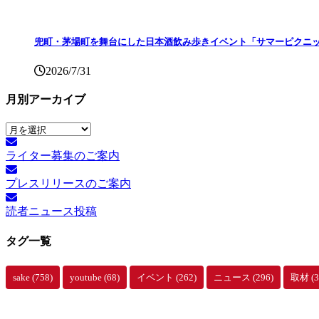
兜町・茅場町を舞台にした日本酒飲み歩きイベント「サマーピクニッ
2026/7/31
月別アーカイブ
月
別
ライター募集のご案内
ア
ー
プレスリリースのご案内
カ
イ
読者ニュース投稿
ブ
タグ一覧
sake
(758)
youtube
(68)
イベント
(262)
ニュース
(296)
取材
(3