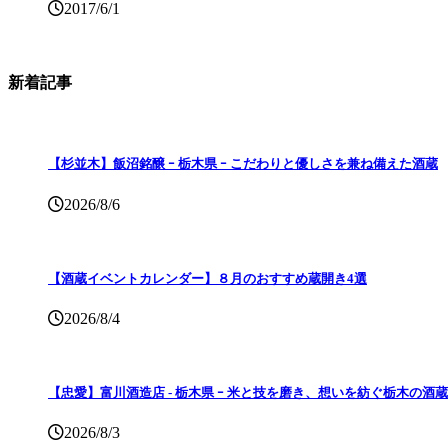
2017/6/1
新着記事
【杉並木】飯沼銘醸 ｰ 栃木県 ｰ こだわりと優しさを兼ね備えた酒蔵
2026/8/6
【酒蔵イベントカレンダー】８月のおすすめ蔵開き4選
2026/8/4
【忠愛】富川酒造店 ‐ 栃木県 ｰ 米と技を磨き、想いを紡ぐ栃木の酒蔵
2026/8/3