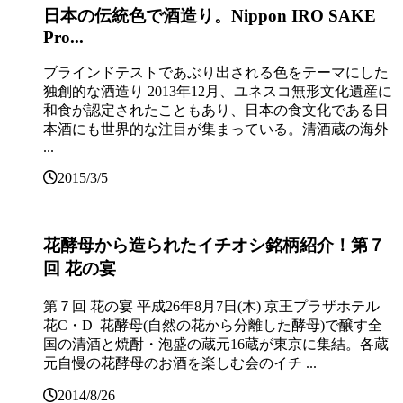
日本の伝統色で酒造り。Nippon IRO SAKE
Pro...
ブラインドテストであぶり出される色をテーマにした
独創的な酒造り 2013年12月、ユネスコ無形文化遺産に
和食が認定されたこともあり、日本の食文化である日
本酒にも世界的な注目が集まっている。清酒蔵の海外
...
2015/3/5
花酵母から造られたイチオシ銘柄紹介！第７
回 花の宴
第７回 花の宴 平成26年8月7日(木) 京王プラザホテル
花C・D 花酵母(自然の花から分離した酵母)で醸す全
国の清酒と焼酎・泡盛の蔵元16蔵が東京に集結。各蔵
元自慢の花酵母のお酒を楽しむ会のイチ ...
2014/8/26