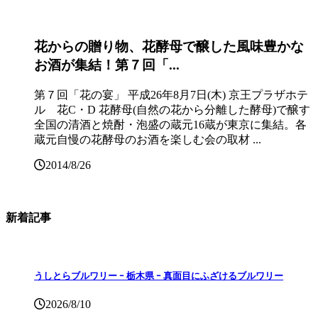
花からの贈り物、花酵母で醸した風味豊かな
お酒が集結！第７回「...
第７回「花の宴」 平成26年8月7日(木) 京王プラザホテ
ル 花C・D 花酵母(自然の花から分離した酵母)で醸す
全国の清酒と焼酎・泡盛の蔵元16蔵が東京に集結。各
蔵元自慢の花酵母のお酒を楽しむ会の取材 ...
2014/8/26
新着記事
うしとらブルワリー ｰ 栃木県 ｰ 真面目にふざけるブルワリー
2026/8/10