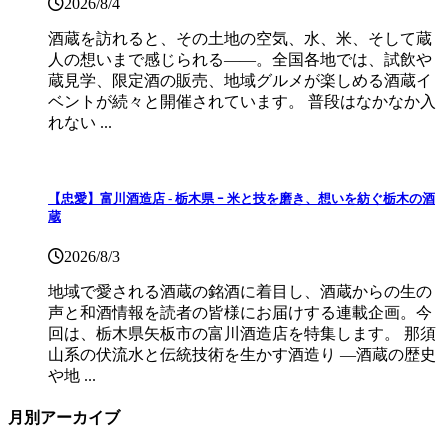
2026/8/4
酒蔵を訪れると、その土地の空気、水、米、そして蔵
人の想いまで感じられる——。全国各地では、試飲や
蔵見学、限定酒の販売、地域グルメが楽しめる酒蔵イ
ベントが続々と開催されています。 普段はなかなか入
れない ...
【忠愛】富川酒造店 ‐ 栃木県 ｰ 米と技を磨き、想いを紡ぐ栃木の酒
蔵
2026/8/3
地域で愛される酒蔵の銘酒に着目し、酒蔵からの生の
声と和酒情報を読者の皆様にお届けする連載企画。今
回は、栃木県矢板市の富川酒造店を特集します。 那須
山系の伏流水と伝統技術を生かす酒造り ―酒蔵の歴史
や地 ...
月別アーカイブ