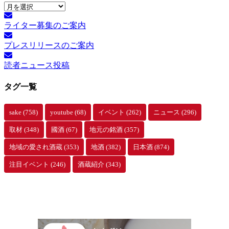
月
別
ライター募集のご案内
ア
ー
プレスリリースのご案内
カ
イ
読者ニュース投稿
ブ
タグ一覧
sake
(758)
youtube
(68)
イベント
(262)
ニュース
(296)
取材
(348)
國酒
(67)
地元の銘酒
(357)
地域の愛され酒蔵
(353)
地酒
(382)
日本酒
(874)
注目イベント
(246)
酒蔵紹介
(343)