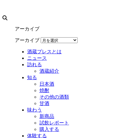
アーカイブ
アーカイブ
酒蔵プレスとは
ニュース
訪れる
酒蔵紹介
知る
日本酒
焼酎
その他の酒類
甘酒
味わう
新商品
試飲レポート
購入する
体験する