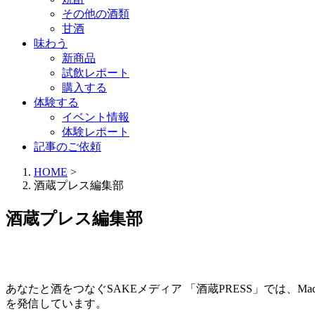
その他の酒類
甘酒
味わう
新商品
試飲レポート
購入する
体験する
イベント情報
体験レポート
記事のご依頼
HOME
>
酒蔵プレス編集部
酒蔵プレス編集部
あなたと酒をつなぐSAKEメディア 「酒蔵PRESS」では、
を発信しています。