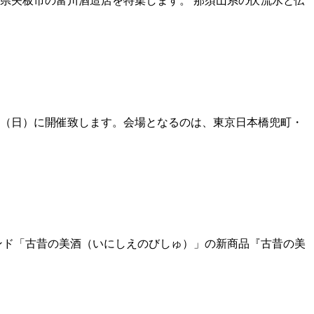
県矢板市の富川酒造店を特集します。 那須山系の伏流水と伝
6日（日）に開催致します。会場となるのは、東京日本橋兜町・
ンド「古昔の美酒（いにしえのびしゅ）」の新商品『古昔の美