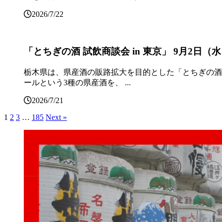
2026/7/22
「とちぎの酒 試飲商談会 in 東京」 9月2日（水）
栃木県は、県産酒の販路拡大を目的とした「とちぎの酒 試
ールという3種の県産酒を、 ...
2026/7/21
1
2
3
…
185
Next »