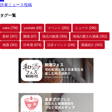
イ
読者ニュース投稿
ブ
タグ一覧
sake
(758)
youtube
(68)
イベント
(262)
ニュース
(296)
取材
(347)
國酒
(67)
地元の銘酒
(356)
地域の愛され酒蔵
(352)
地酒
(381)
日本酒
(874)
注目イベント
(246)
酒蔵紹介
(343)