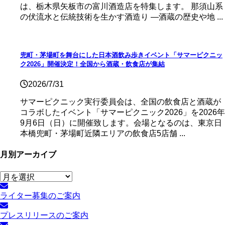
は、栃木県矢板市の富川酒造店を特集します。 那須山系
の伏流水と伝統技術を生かす酒造り ―酒蔵の歴史や地 ...
兜町・茅場町を舞台にした日本酒飲み歩きイベント「サマーピクニッ
ク2026」開催決定！全国から酒蔵・飲食店が集結
2026/7/31
サマーピクニック実⾏委員会は、全国の飲⾷店と酒蔵が
コラボしたイベント「サマーピクニック2026」を2026年
9月6日（日）に開催致します。会場となるのは、東京日
本橋兜町・茅場町近隣エリアの飲食店5店舗 ...
月別アーカイブ
月
別
ライター募集のご案内
ア
ー
プレスリリースのご案内
カ