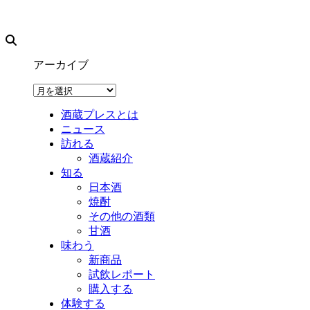
アーカイブ
ア
ー
酒蔵プレスとは
カ
ニュース
イ
訪れる
ブ
酒蔵紹介
知る
日本酒
焼酎
その他の酒類
甘酒
味わう
新商品
試飲レポート
購入する
体験する