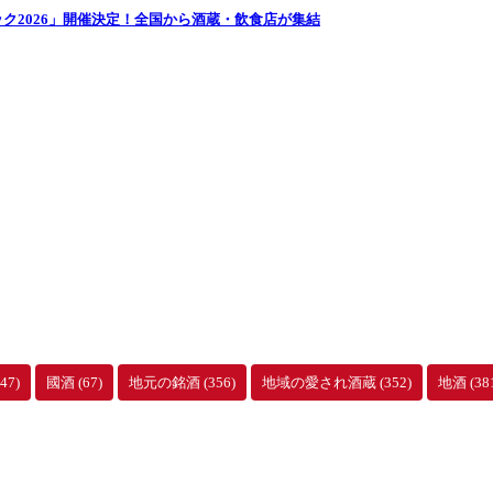
ク2026」開催決定！全国から酒蔵・飲食店が集結
47)
國酒
(67)
地元の銘酒
(356)
地域の愛され酒蔵
(352)
地酒
(38