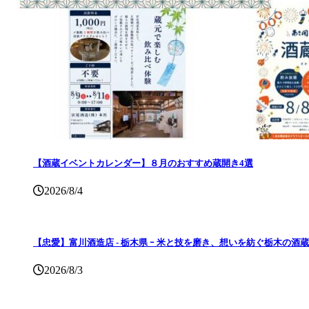
【酒蔵イベントカレンダー】８月のおすすめ蔵開き4選
2026/8/4
【忠愛】富川酒造店 ‐ 栃木県 ｰ 米と技を磨き、想いを紡ぐ栃木の酒蔵
2026/8/3