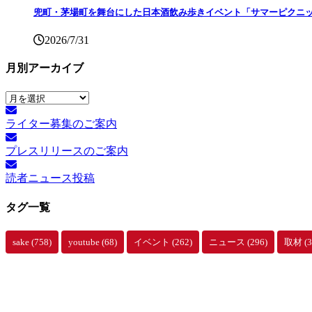
兜町・茅場町を舞台にした日本酒飲み歩きイベント「サマーピクニッ
2026/7/31
月別アーカイブ
月
別
ライター募集のご案内
ア
ー
プレスリリースのご案内
カ
イ
読者ニュース投稿
ブ
タグ一覧
sake
(758)
youtube
(68)
イベント
(262)
ニュース
(296)
取材
(3