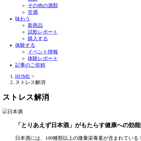
その他の酒類
甘酒
味わう
新商品
試飲レポート
購入する
体験する
イベント情報
体験レポート
記事のご依頼
HOME
>
ストレス解消
ストレス解消
「とりあえず日本酒」がもたらす健康への効能
日本酒には、100種類以上の微量栄養素が含まれてい