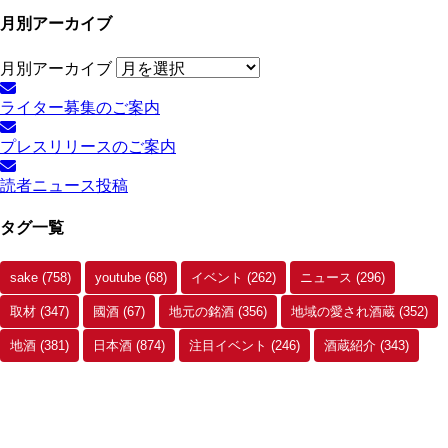
月別アーカイブ
月別アーカイブ
ライター募集のご案内
プレスリリースのご案内
読者ニュース投稿
タグ一覧
sake
(758)
youtube
(68)
イベント
(262)
ニュース
(296)
取材
(347)
國酒
(67)
地元の銘酒
(356)
地域の愛され酒蔵
(352)
地酒
(381)
日本酒
(874)
注目イベント
(246)
酒蔵紹介
(343)