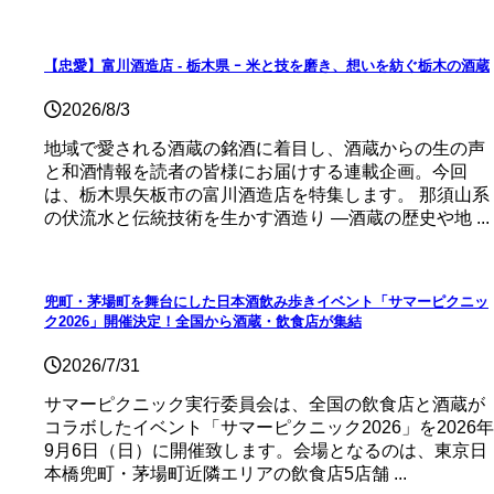
【忠愛】富川酒造店 ‐ 栃木県 ｰ 米と技を磨き、想いを紡ぐ栃木の酒蔵
2026/8/3
地域で愛される酒蔵の銘酒に着目し、酒蔵からの生の声
と和酒情報を読者の皆様にお届けする連載企画。今回
は、栃木県矢板市の富川酒造店を特集します。 那須山系
の伏流水と伝統技術を生かす酒造り ―酒蔵の歴史や地 ...
兜町・茅場町を舞台にした日本酒飲み歩きイベント「サマーピクニッ
ク2026」開催決定！全国から酒蔵・飲食店が集結
2026/7/31
サマーピクニック実⾏委員会は、全国の飲⾷店と酒蔵が
コラボしたイベント「サマーピクニック2026」を2026年
9月6日（日）に開催致します。会場となるのは、東京日
本橋兜町・茅場町近隣エリアの飲食店5店舗 ...