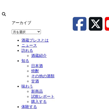
アーカイブ
ア
ー
酒蔵プレスとは
カ
ニュース
イ
訪れる
ブ
酒蔵紹介
知る
日本酒
焼酎
その他の酒類
甘酒
味わう
新商品
試飲レポート
購入する
体験する