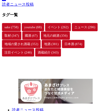
イ
読者ニュース投稿
ブ
タグ一覧
sake
(758)
youtube
(68)
イベント
(262)
ニュース
(296)
取材
(347)
國酒
(67)
地元の銘酒
(356)
地域の愛され酒蔵
(352)
地酒
(381)
日本酒
(874)
注目イベント
(246)
酒蔵紹介
(343)
読者ニュース投稿