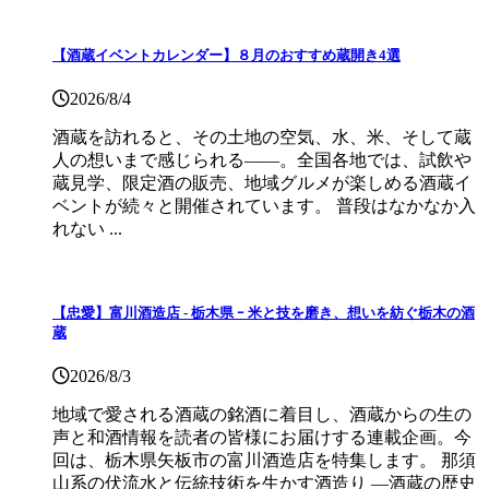
【酒蔵イベントカレンダー】８月のおすすめ蔵開き4選
2026/8/4
酒蔵を訪れると、その土地の空気、水、米、そして蔵
人の想いまで感じられる——。全国各地では、試飲や
蔵見学、限定酒の販売、地域グルメが楽しめる酒蔵イ
ベントが続々と開催されています。 普段はなかなか入
れない ...
【忠愛】富川酒造店 ‐ 栃木県 ｰ 米と技を磨き、想いを紡ぐ栃木の酒
蔵
2026/8/3
地域で愛される酒蔵の銘酒に着目し、酒蔵からの生の
声と和酒情報を読者の皆様にお届けする連載企画。今
回は、栃木県矢板市の富川酒造店を特集します。 那須
山系の伏流水と伝統技術を生かす酒造り ―酒蔵の歴史