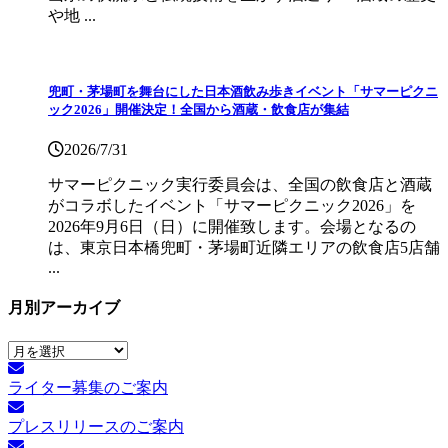
や地 ...
兜町・茅場町を舞台にした日本酒飲み歩きイベント「サマーピクニ
ック2026」開催決定！全国から酒蔵・飲食店が集結
2026/7/31
サマーピクニック実⾏委員会は、全国の飲⾷店と酒蔵
がコラボしたイベント「サマーピクニック2026」を
2026年9月6日（日）に開催致します。会場となるの
は、東京日本橋兜町・茅場町近隣エリアの飲食店5店舗
...
月別アーカイブ
月
別
ライター募集のご案内
ア
ー
プレスリリースのご案内
カ