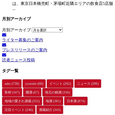
は、東京日本橋兜町・茅場町近隣エリアの飲食店5店舗
...
月別アーカイブ
月別アーカイブ
ライター募集のご案内
プレスリリースのご案内
読者ニュース投稿
タグ一覧
sake
(758)
youtube
(68)
イベント
(262)
ニュース
(296)
取材
(347)
國酒
(67)
地元の銘酒
(356)
地域の愛され酒蔵
(352)
地酒
(381)
日本酒
(874)
注目イベント
(246)
酒蔵紹介
(343)