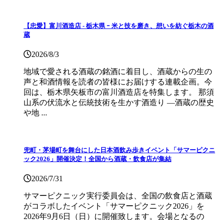
【忠愛】富川酒造店 ‐ 栃木県 ｰ 米と技を磨き、想いを紡ぐ栃木の酒
蔵
2026/8/3
地域で愛される酒蔵の銘酒に着目し、酒蔵からの生の
声と和酒情報を読者の皆様にお届けする連載企画。今
回は、栃木県矢板市の富川酒造店を特集します。 那須
山系の伏流水と伝統技術を生かす酒造り ―酒蔵の歴史
や地 ...
兜町・茅場町を舞台にした日本酒飲み歩きイベント「サマーピクニ
ック2026」開催決定！全国から酒蔵・飲食店が集結
2026/7/31
サマーピクニック実⾏委員会は、全国の飲⾷店と酒蔵
がコラボしたイベント「サマーピクニック2026」を
2026年9月6日（日）に開催致します。会場となるの