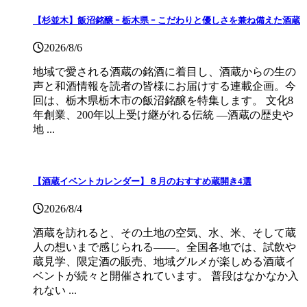
【杉並木】飯沼銘醸 ｰ 栃木県 ｰ こだわりと優しさを兼ね備えた酒蔵
2026/8/6
地域で愛される酒蔵の銘酒に着目し、酒蔵からの生の
声と和酒情報を読者の皆様にお届けする連載企画。今
回は、栃木県栃木市の飯沼銘醸を特集します。 文化8
年創業、200年以上受け継がれる伝統 ―酒蔵の歴史や
地 ...
【酒蔵イベントカレンダー】８月のおすすめ蔵開き4選
2026/8/4
酒蔵を訪れると、その土地の空気、水、米、そして蔵
人の想いまで感じられる——。全国各地では、試飲や
蔵見学、限定酒の販売、地域グルメが楽しめる酒蔵イ
ベントが続々と開催されています。 普段はなかなか入
れない ...