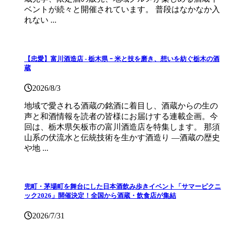
ベントが続々と開催されています。 普段はなかなか入
れない ...
【忠愛】富川酒造店 ‐ 栃木県 ｰ 米と技を磨き、想いを紡ぐ栃木の酒
蔵
2026/8/3
地域で愛される酒蔵の銘酒に着目し、酒蔵からの生の
声と和酒情報を読者の皆様にお届けする連載企画。今
回は、栃木県矢板市の富川酒造店を特集します。 那須
山系の伏流水と伝統技術を生かす酒造り ―酒蔵の歴史
や地 ...
兜町・茅場町を舞台にした日本酒飲み歩きイベント「サマーピクニ
ック2026」開催決定！全国から酒蔵・飲食店が集結
2026/7/31