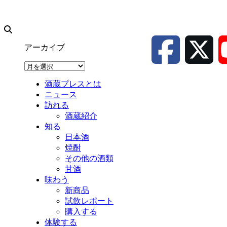
アーカイブ
ア
ー
酒蔵プレスとは
カ
ニュース
イ
訪れる
ブ
酒蔵紹介
知る
日本酒
焼酎
その他の酒類
甘酒
味わう
新商品
試飲レポート
購入する
体験する