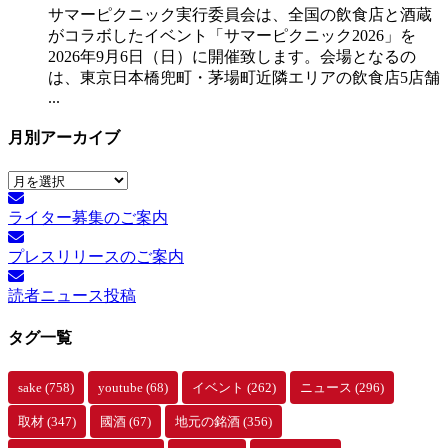
サマーピクニック実⾏委員会は、全国の飲⾷店と酒蔵
がコラボしたイベント「サマーピクニック2026」を
2026年9月6日（日）に開催致します。会場となるの
は、東京日本橋兜町・茅場町近隣エリアの飲食店5店舗
...
月別アーカイブ
月
別
ライター募集のご案内
ア
ー
プレスリリースのご案内
カ
イ
読者ニュース投稿
ブ
タグ一覧
sake
(758)
youtube
(68)
イベント
(262)
ニュース
(296)
取材
(347)
國酒
(67)
地元の銘酒
(356)