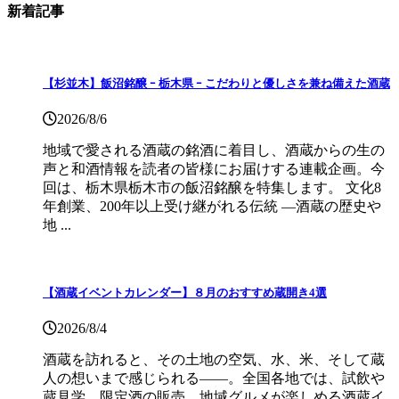
新着記事
【杉並木】飯沼銘醸 ｰ 栃木県 ｰ こだわりと優しさを兼ね備えた酒蔵
2026/8/6
地域で愛される酒蔵の銘酒に着目し、酒蔵からの生の
声と和酒情報を読者の皆様にお届けする連載企画。今
回は、栃木県栃木市の飯沼銘醸を特集します。 文化8
年創業、200年以上受け継がれる伝統 ―酒蔵の歴史や
地 ...
【酒蔵イベントカレンダー】８月のおすすめ蔵開き4選
2026/8/4
酒蔵を訪れると、その土地の空気、水、米、そして蔵
人の想いまで感じられる——。全国各地では、試飲や
蔵見学、限定酒の販売、地域グルメが楽しめる酒蔵イ