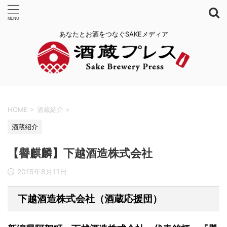
あなたとお酒をつなぐSAKEメディア
HOME
>
酒蔵紹介
>
酒蔵紹介
【譽麒麟】下越酒造株式会社
2015年8月11日
下越酒造株式会社（酒蔵応援団）