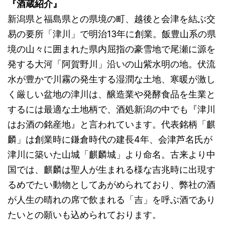
『酒蔵紹介』
新潟県と福島県との県境の町、越後と会津を結ぶ交
易の要所「津川」で明治13年に創業。飯豊山系の県
境の山々に囲まれた県内屈指の豪雪地で尾瀬に源を
発する大河「阿賀野川」沿いの山紫水明の地。伏流
水が豊かで川霧の発生する湿潤な土地、寒暖が激し
く厳しい盆地の津川は、醸造業や発酵食品を生業と
するには最適な土地柄で、酒処新潟の中でも『津川
はお酒の銘産地』と言われています。代表銘柄「麒
麟」は創業時に鎌倉時代の建長4年、会津芦名氏が
津川に築いた山城「麒麟城」より命名。古来より中
国では、麒麟は聖人が生まれる様な吉兆時に出現す
るめでたい動物としてあがめられており、弊社の酒
が人生の晴れの席で飲まれる「吉」を呼ぶ酒であり
たいとの願いも込められております。