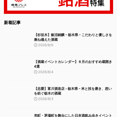
新着記事
【杉並木】飯沼銘醸 ｰ 栃木県 ｰ こだわりと優しさを
兼ね備えた酒蔵
2026/8/6
【酒蔵イベントカレンダー】８月のおすすめ蔵開き
4選
2026/8/4
【忠愛】富川酒造店 ‐ 栃木県 ｰ 米と技を磨き、想い
を紡ぐ栃木の酒蔵
2026/8/3
兜町・茅場町を舞台にした日本酒飲み歩きイベント