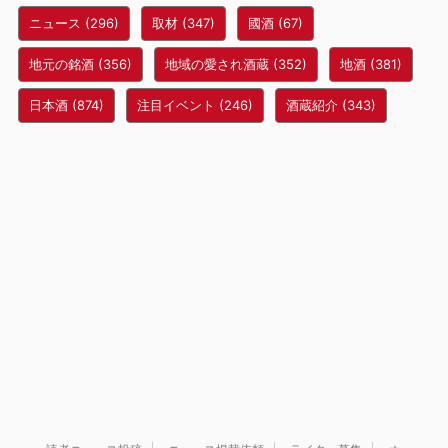
ニュース
(296)
取材
(347)
國酒
(67)
地元の銘酒
(356)
地域の愛され酒蔵
(352)
地酒
(381)
日本酒
(874)
注目イベント
(246)
酒蔵紹介
(343)