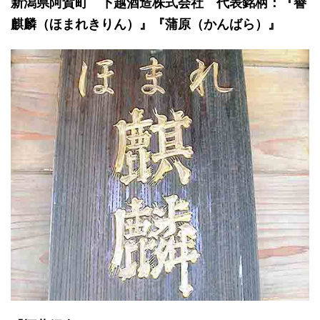
新潟県阿賀町 下越酒造株式会社 代表銘柄：『譽
麒麟（ほまれきりん）』『蒲原（かんばら）』