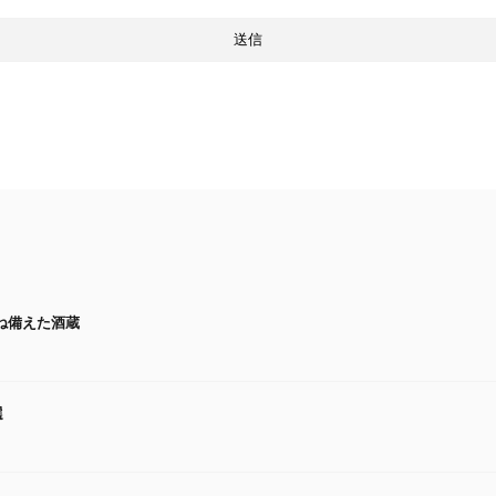
兼ね備えた酒蔵
選