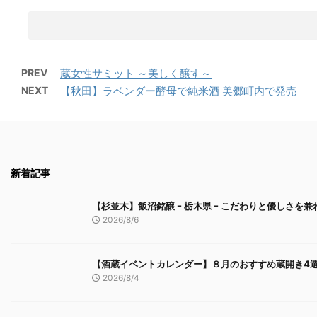
PREV
蔵女性サミット ～美しく醸す～
NEXT
【秋田】ラベンダー酵母で純米酒 美郷町内で発売
新着記事
【杉並木】飯沼銘醸 ｰ 栃木県 ｰ こだわりと優しさを
2026/8/6
【酒蔵イベントカレンダー】８月のおすすめ蔵開き4
2026/8/4