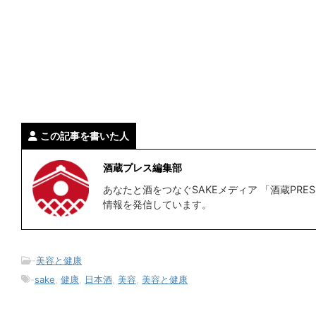
この記事を書いた人
酒蔵プレス編集部
あなたと酒をつなぐSAKEメディア 「酒蔵PRE
情報を発信しています。
-
美容と健康
-
sake
,
健康
,
日本酒
,
美容
,
美容と健康