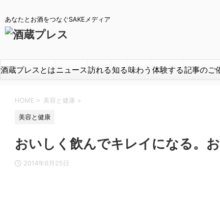
あなたとお酒をつなぐSAKEメディア
酒蔵プレスとは
ニュース
訪れる
知る
味わう
体験する
記事のご
HOME
>
美容と健康
>
美容と健康
おいしく飲んでキレイになる。お
2014年6月25日