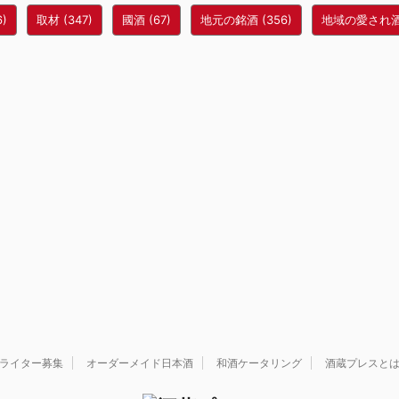
6)
取材
(347)
國酒
(67)
地元の銘酒
(356)
地域の愛され
ライター募集
オーダーメイド日本酒
和酒ケータリング
酒蔵プレスと