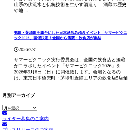
山系の伏流水と伝統技術を生かす酒造り ―酒蔵の歴史
や地 ...
兜町・茅場町を舞台にした日本酒飲み歩きイベント「サマーピクニ
ック2026」開催決定！全国から酒蔵・飲食店が集結
2026/7/31
サマーピクニック実⾏委員会は、全国の飲⾷店と酒蔵
がコラボしたイベント「サマーピクニック2026」を
2026年9月6日（日）に開催致します。会場となるの
は、東京日本橋兜町・茅場町近隣エリアの飲食店5店舗
...
月別アーカイブ
月
別
ライター募集のご案内
ア
ー
プレスリリースのご案内