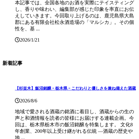
本記事では、全国各地のお酒を実際にテイスティング
し、香りや味わい、編集部が感じた印象を率直にお伝
えしていきます。今回取り上げるのは、鹿児島県大島
郡にある有限会社松永酒造場の「マルシカ」。その個
性を、基 ...
2026/1/21
新着記事
【杉並木】飯沼銘醸 ｰ 栃木県 ｰ こだわりと優しさを兼ね備えた酒蔵
2026/8/6
地域で愛される酒蔵の銘酒に着目し、酒蔵からの生の
声と和酒情報を読者の皆様にお届けする連載企画。今
回は、栃木県栃木市の飯沼銘醸を特集します。 文化8
年創業、200年以上受け継がれる伝統 ―酒蔵の歴史や
地 ...