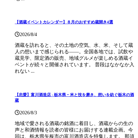
【酒蔵イベントカレンダー】８月のおすすめ蔵開き4選
2026/8/4
酒蔵を訪れると、その土地の空気、水、米、そして蔵
人の想いまで感じられる——。全国各地では、試飲や
蔵見学、限定酒の販売、地域グルメが楽しめる酒蔵イ
ベントが続々と開催されています。 普段はなかなか入
れない ...
【忠愛】富川酒造店 ‐ 栃木県 ｰ 米と技を磨き、想いを紡ぐ栃木の酒
蔵
2026/8/3
地域で愛される酒蔵の銘酒に着目し、酒蔵からの生の
声と和酒情報を読者の皆様にお届けする連載企画。今
回は、栃木県矢板市の富川酒造店を特集します。 那須