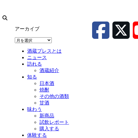
アーカイブ
ア
ー
酒蔵プレスとは
カ
ニュース
イ
訪れる
ブ
酒蔵紹介
知る
日本酒
焼酎
その他の酒類
甘酒
味わう
新商品
試飲レポート
購入する
体験する