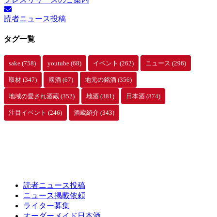
カ
イ
読者ニュース投稿
ブ
タグ一覧
sake
(758)
youtube
(68)
イベント
(262)
ニュース
(296)
取材
(347)
國酒
(67)
地元の銘酒
(356)
地域の愛され酒蔵
(352)
地酒
(381)
日本酒
(874)
注目イベント
(246)
酒蔵紹介
(343)
読者ニュース投稿
ニュース掲載依頼
ライター募集
オーダーメイド日本酒