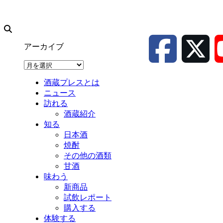
アーカイブ
ア
ー
酒蔵プレスとは
カ
ニュース
イ
訪れる
ブ
酒蔵紹介
知る
日本酒
焼酎
その他の酒類
甘酒
味わう
新商品
試飲レポート
購入する
体験する