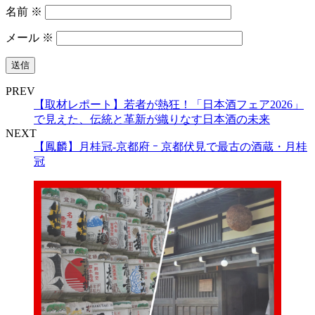
名前
※
メール
※
PREV
【取材レポート】若者が熱狂！「日本酒フェア2026」
で見えた、伝統と革新が織りなす日本酒の未来
NEXT
【鳳麟】月桂冠‐京都府 ｰ 京都伏見で最古の酒蔵・月桂
冠