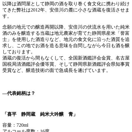
以降は酒問屋として静岡の酒を取り巻く食文化に携わり続け
てきた弊社は2012年、安倍川の麓に小さな酒蔵を復活させま
す。
念願の地元での醸造再開以降、安倍川の伏流水を用いた純米
酒のみを醸造する当蔵は地元農家が育てた静岡県産米「誉富
士」を使用した酒造りなど、地元の食文化に沿った酒質を追
求し、この地でお酒を造る意味を自問しながら今日も酒を醸
しております。
酒蔵の復活から間もなくして、全国新酒鑑評会金賞、名古屋
国税局清酒鑑評会優等賞、そして静岡県新酒鑑評会県知事賞
受賞など、醸造技術の面で急成長を遂げています。
―代表銘柄は？
「
喜平 静岡蔵 純米大吟醸 青
」
容量：720ml
アルコール度数：16度