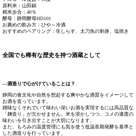
原料米：山田錦
精米歩合：40％
酵母：静岡酵母HD101
お薦めの飲み方：ひや～冷酒
おすすめのペアリング：生しらす、太刀魚の刺身、塩焼き
全国でも稀有な歴史を持つ酒蔵として
―酒造りで心がけていることは？
静岡の食文化や自然を想起する爽やかな酒質をイメージして
お酒を造っています。
雑味なくそれでいて味わい深いお酒を実現するには高品質な
「麹造り」が欠かせません。米を溶かしつつ、コメの適度の
味わいを引き出すことが大切になります。
また、もろみの温度管理にも気を使う低温長期発酵を基準と
した酒造りを行っています。