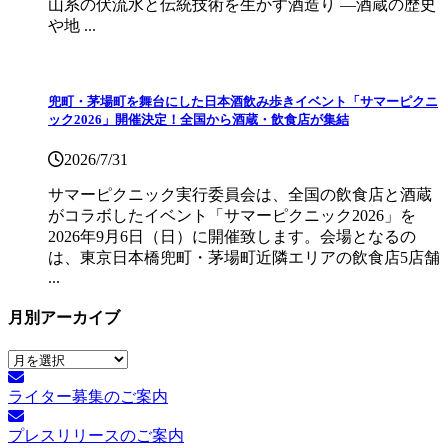
山系の伏流水と伝統技術を生かす酒造り ―酒蔵の歴史
や地 ...
兜町・茅場町を舞台にした日本酒飲み歩きイベント「サマーピクニ
ック2026」開催決定！全国から酒蔵・飲食店が集結
2026/7/31
サマーピクニック実⾏委員会は、全国の飲⾷店と酒蔵
がコラボしたイベント「サマーピクニック2026」を
2026年9月6日（日）に開催致します。会場となるの
は、東京日本橋兜町・茅場町近隣エリアの飲食店5店舗
...
月別アーカイブ
月
別
ライター募集のご案内
ア
ー
プレスリリースのご案内
カ