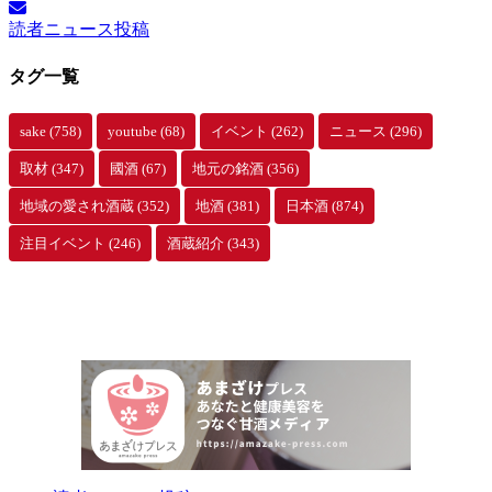
イ
読者ニュース投稿
ブ
タグ一覧
sake
(758)
youtube
(68)
イベント
(262)
ニュース
(296)
取材
(347)
國酒
(67)
地元の銘酒
(356)
地域の愛され酒蔵
(352)
地酒
(381)
日本酒
(874)
注目イベント
(246)
酒蔵紹介
(343)