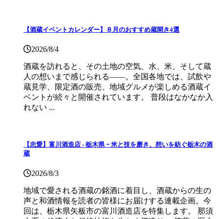
【酒蔵イベントカレンダー】８月のおすすめ蔵開き4選
2026/8/4
酒蔵を訪れると、その土地の空気、水、米、そして蔵
人の想いまで感じられる——。全国各地では、試飲や
蔵見学、限定酒の販売、地域グルメが楽しめる酒蔵イ
ベントが続々と開催されています。 普段はなかなか入
れない ...
【忠愛】富川酒造店 ‐ 栃木県 ｰ 米と技を磨き、想いを紡ぐ栃木の酒
蔵
2026/8/3
地域で愛される酒蔵の銘酒に着目し、酒蔵からの生の
声と和酒情報を読者の皆様にお届けする連載企画。今
回は、栃木県矢板市の富川酒造店を特集します。 那須