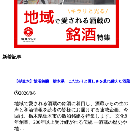
新着記事
【杉並木】飯沼銘醸 ｰ 栃木県 ｰ こだわりと優しさを兼ね備えた酒蔵
2026/8/6
地域で愛される酒蔵の銘酒に着目し、酒蔵からの生の
声と和酒情報を読者の皆様にお届けする連載企画。今
回は、栃木県栃木市の飯沼銘醸を特集します。 文化8
年創業、200年以上受け継がれる伝統 ―酒蔵の歴史や
地 ...