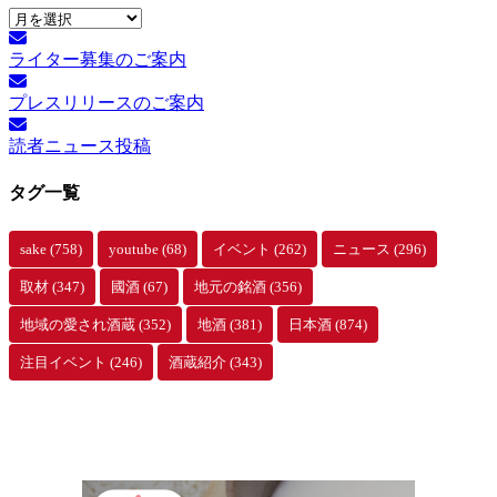
月
別
ライター募集のご案内
ア
ー
プレスリリースのご案内
カ
イ
読者ニュース投稿
ブ
タグ一覧
sake
(758)
youtube
(68)
イベント
(262)
ニュース
(296)
取材
(347)
國酒
(67)
地元の銘酒
(356)
地域の愛され酒蔵
(352)
地酒
(381)
日本酒
(874)
注目イベント
(246)
酒蔵紹介
(343)