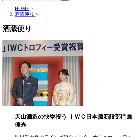
HOME
>
酒蔵便り
>
酒蔵便り
天山酒造の快挙祝う ＩＷＣ日本酒新設部門最
優秀