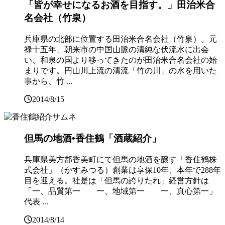
「皆が幸せになるお酒を目指す。」田治米合
名会社（竹泉）
兵庫県の北部に位置する田治米合名会社（竹泉）。元
禄十五年、朝来市の中国山脈の清純な伏流水に出会
い、和泉の国より移ってきたのが田治米合名会社の始
まりです。円山川上流の清流「竹の川」の水を用いた
事から、竹 ...
2014/8/15
但馬の地酒•香住鶴「酒蔵紹介」
兵庫県美方郡香美町にて但馬の地酒を醸す「香住鶴株
式会社」（かすみつる）創業は享保10年、本年で288年
目を迎える。社是は「但馬の誇りたれ」経営方針は
「一、品質第一 一、地域第一 一、真心第一」
代表 ...
2014/8/14