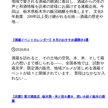
地域で愛される酒蔵の銘酒に着目し、酒蔵からの生の
声と和酒情報を読者の皆様にお届けする連載企画。今
回は、栃木県栃木市の飯沼銘醸を特集します。 文化8
年創業、200年以上受け継がれる伝統 ―酒蔵の歴史や
地 ...
【酒蔵イベントカレンダー】８月のおすすめ蔵開き4選
2026/8/4
酒蔵を訪れると、その土地の空気、水、米、そして蔵
人の想いまで感じられる——。全国各地では、試飲や
蔵見学、限定酒の販売、地域グルメが楽しめる酒蔵イ
ベントが続々と開催されています。 普段はなかなか入
れない ...
【忠愛】富川酒造店 ‐ 栃木県 ｰ 米と技を磨き、想いを紡ぐ栃木の酒
蔵