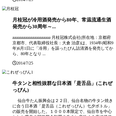
月桂冠が冷用酒発売から80年、常温流通生酒
発売から30周年～...
aaaaaaaaaaaaaaaaaaaaa 月桂冠株式会社(所在地：京都府
京都市、代表取締役社長：大倉 治彦)は、1934年(昭和9
年)6月1日に「冷用」を謳ったびん詰清酒を発売してか
ら、80年となり ...
2014/7/25
牛タンと相性抜群な日本酒「是舌品」(これぜ
っぴん)
仙台牛たん振興会は２２日、仙台名物の牛タン焼き
に合う日本酒「是舌品（これぜっぴん）七夕ボトル」
の販売を開始した。１０００本限定で、仙台市を中心