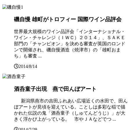
磯自慢 雄町がトロフィー 国際ワイン品評会
世界最大規模のワイン品評会「インターナショナル・
ワイン・チャレンジ（ＩＷＣ）２０１４」、ＳＡＫＥ
部門の「チャンピオン」を決める審査が英国のロンド
ンで開催され、磯自慢酒造（焼津市）の「雄町おま
ち」も審査 ...
2014/8/14
酒呑童子出現 燕で田んぼアート
新潟県燕市の吉田ふれあい広場近くの水田で、田ん
ぼアートが見頃を迎えている。ことしは多彩な稲で描
かれた伝説の鬼「酒呑童子（しゅてんどうじ）」が大
きく浮かび上がっている。 市やＪＡなどでつ ...
2014/7/29