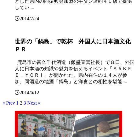
とした県内の同振興会加盟の牛タン店約４０店で提供
してい ...
2014/7/24
世界の「鍋島」で乾杯 外国人に日本酒文化
ＰＲ
鹿島市の富久千代酒造（飯盛直喜社長）で８日、外国
人に日本酒の知識や魅力を伝えるイベント「ＳＡＫＥ
ＢＩＹＯＲＩ」が開かれた。県内在住の１４人が参
加、同酒造の地酒「鍋島」と洋食との相性を堪能 ...
2014/6/12
« Prev
1
2
3
Next »