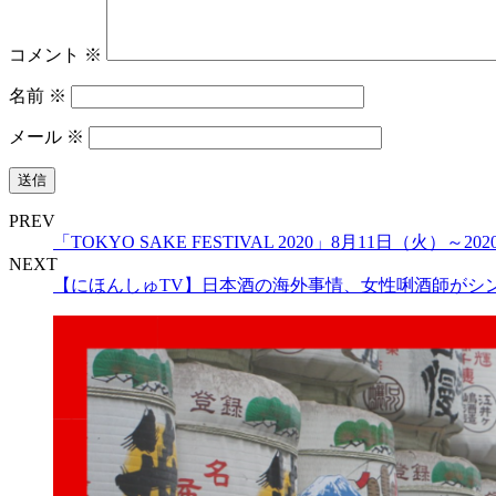
コメント
※
名前
※
メール
※
PREV
「TOKYO SAKE FESTIVAL 2020」8月11日（
NEXT
【にほんしゅTV】日本酒の海外事情、女性唎酒師がシ