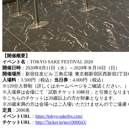
【開催概要】
イベント名
：TOKYO SAKE FESTIVAL 2020
開催日時
：2020年8月11日（火）～2020年８月16日（日）
開催場所
：新宿住友ビル 三角広場 東京都新宿区西新宿2丁目
入場料
：3.500円（税込）
当日券
：4.000円（税込）
※120分入替制（詳しくはホームページをご確認ください。）
※入場券は会場にて「試飲チケット10杯分」と引換となりま
※こちらのチケットは20歳以上の方が対象となります。
※20歳未満の方は会場へはご入場いただけませんのでご遠慮
定員
：2000名
イベントURL
：
https://tokyo-sakefes.com/
チケットURL
：
http://7ticket.jp/go/c000043/