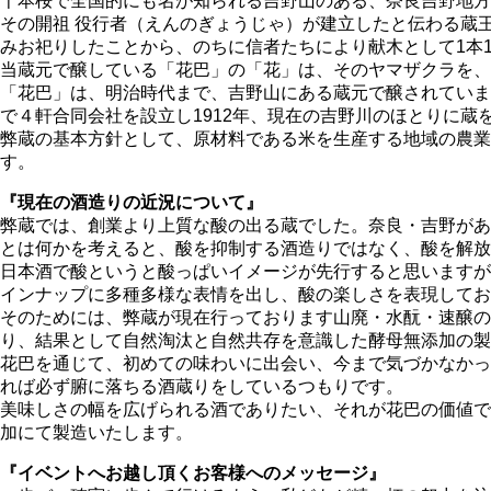
千本桜で全国的にも名が知られる吉野山のある、奈良吉野地方
その開祖 役行者（えんのぎょうじゃ）が建立したと伝わる蔵
みお祀りしたことから、のちに信者たちにより献木として1本
当蔵元で醸している「花巴」の「花」は、そのヤマザクラを、
「花巴」は、明治時代まで、吉野山にある蔵元で醸されていま
で４軒合同会社を設立し1912年、現在の吉野川のほとりに蔵
弊蔵の基本方針として、原材料である米を生産する地域の農業
す。
『現在の酒造りの近況について』
弊蔵では、創業より上質な酸の出る蔵でした。奈良・吉野があ
とは何かを考えると、酸を抑制する酒造りではなく、酸を解放
日本酒で酸というと酸っぱいイメージが先行すると思いますが
インナップに多種多様な表情を出し、酸の楽しさを表現してお
そのためには、弊蔵が現在行っております山廃・水酛・速醸の
り、結果として自然淘汰と自然共存を意識した酵母無添加の製
花巴を通じて、初めての味わいに出会い、今まで気づかなかっ
れば必ず腑に落ちる酒蔵りをしているつもりです。
美味しさの幅を広げられる酒でありたい、それが花巴の価値で
加にて製造いたします。
『イベントへお越し頂くお客様へのメッセージ』