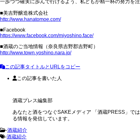
一歩づつ確実に歩んで行けるよう、私どもが精一杯の努力を注
■美吉野醸造株式会社
http://www.hanatomoe.com/
■Facebook
https://www.facebook.com/miyoshino.face/
■酒蔵のご当地情報（奈良県吉野郡吉野町）
http://www.town.yoshino.nara.jp/
この記事タイトルとURLをコピー
この記事を書いた人
酒蔵プレス編集部
あなたと酒をつなぐSAKEメディア 「酒蔵PRESS」で
る情報を発信しています。
-
酒蔵紹介
-
酒蔵紹介