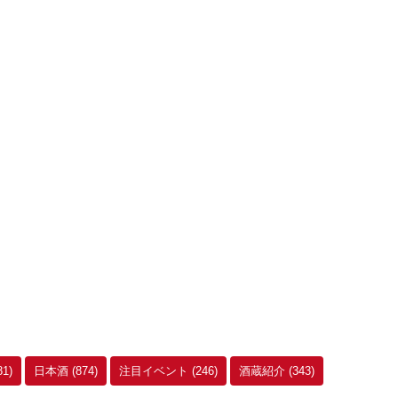
81)
日本酒
(874)
注目イベント
(246)
酒蔵紹介
(343)