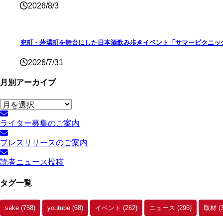
2026/8/3
兜町・茅場町を舞台にした日本酒飲み歩きイベント「サマーピクニック
2026/7/31
月別アーカイブ
月
別
ライター募集のご案内
ア
ー
プレスリリースのご案内
カ
イ
読者ニュース投稿
ブ
タグ一覧
sake
(758)
youtube
(68)
イベント
(262)
ニュース
(296)
取材
(