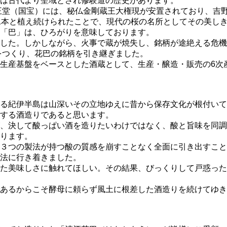
は古代より聖域とされ修験道の歴史があります。
王堂（国宝）には、秘仏金剛蔵王大権現が安置されており、吉
1本と植え続けられたことで、現代の桜の名所としてその美し
「巴」は、ひろがりを意味しております。
した。しかしながら、火事で蔵が焼失し、銘柄が途絶える危機
をつくり、花巴の銘柄を引き継ぎました。
生産基盤をベースとした酒蔵として、生産・醸造・販売の6次
る紀伊半島は山深いその立地ゆえに昔から保存文化が根付いて
する酒造りであると思います。
、決して酸っぱい酒を造りたいわけではなく、酸と旨味を同調
ります。
３つの製法が持つ酸の質感を崩すことなく全面に引き出すこと
法に行き着きました。
た美味しさに触れてほしい。その結果、びっくりして戸惑った
あるからこそ酵母に頼らず風土に根差した酒造りを続けてゆきま