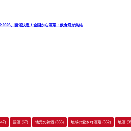
2026」開催決定！全国から酒蔵・飲食店が集結
347)
國酒
(67)
地元の銘酒
(356)
地域の愛され酒蔵
(352)
地酒
(3