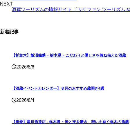
NEXT
酒蔵ツーリズムの情報サイト 「サケファン ツーリズム sakefa
新着記事
【杉並木】飯沼銘醸 ｰ 栃木県 ｰ こだわりと優しさを兼ね備えた酒蔵
2026/8/6
【酒蔵イベントカレンダー】８月のおすすめ蔵開き4選
2026/8/4
【忠愛】富川酒造店 ‐ 栃木県 ｰ 米と技を磨き、想いを紡ぐ栃木の酒蔵