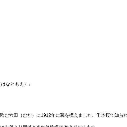
（はなともえ）』
臨む六田（むだ）に1912年に蔵を構えました。千本桜で知ら