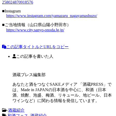
258024870918576
■Instagram
https://www.instagram.com/yamazaru_nagayamashuzo/
■ご当地情報（山口県山陽小野田市）
https://www.city.sanyo-onoda.lg.jp/
この記事タイトルとURLをコピー
この記事を書いた人
酒蔵プレス編集部
あなたと酒をつなぐSAKEメディア 「酒蔵PRESS」で
は、Made in JAPANの日本酒を中心に、和酒（日本
酒、焼酎、泡盛、梅酒、リキュール、地ビール、日本
ワインなど）に関わる情報を発信しています。
-
酒蔵紹介
-
和酒フェス
,
酒蔵紹介