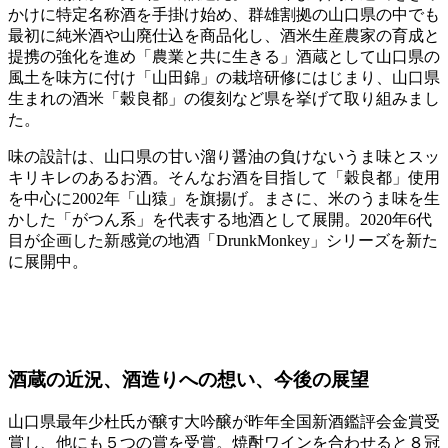
かけに特定名称酒を手掛け始め、群雄割拠の山口県の中でも
最初に純米酒や山廃仕込を商品化し、酒米生産農家の育成と
提携の強化を進め「農業と共に生きる」酒蔵として山口県の
風土を味方に付け「山田錦」の栽培研修にはじまり、山口県
生まれの酒米「穀良都」の復刻など県を挙げて取り組みまし
た。
味の設計は、山口県の甘い溜り醤油の負けないうま味とスッ
キリキレのあるお酒。そんなお酒を目指して「穀良都」使用
を中心に2002年「山猿」を旗揚げ。まさに、米のうま味を生
かした「がつん系」を代表する地酒として展開。2020年6代
目が企画した新感覚の地酒「DrunkMonkey」シリーズを新た
に展開中。
酒蔵の近況、酒造りへの想い、今後の展望
山口県最年少杜氏が醸す大吟醸が昨年全国新酒鑑評会金賞受
賞し、他にも５つの賞を受賞。焼酎ワインを合わせると８冠