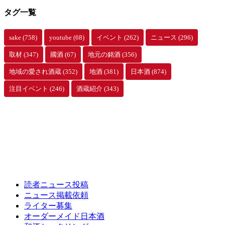
タグ一覧
sake
(758)
youtube
(68)
イベント
(262)
ニュース
(296)
取材
(347)
國酒
(67)
地元の銘酒
(356)
地域の愛され酒蔵
(352)
地酒
(381)
日本酒
(874)
注目イベント
(246)
酒蔵紹介
(343)
読者ニュース投稿
ニュース掲載依頼
ライター募集
オーダーメイド日本酒