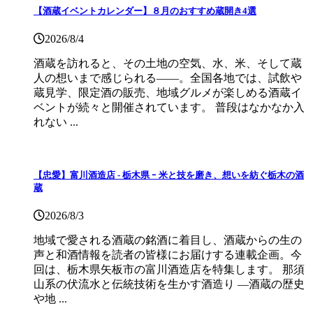
【酒蔵イベントカレンダー】８月のおすすめ蔵開き4選
2026/8/4
酒蔵を訪れると、その土地の空気、水、米、そして蔵
人の想いまで感じられる——。全国各地では、試飲や
蔵見学、限定酒の販売、地域グルメが楽しめる酒蔵イ
ベントが続々と開催されています。 普段はなかなか入
れない ...
【忠愛】富川酒造店 ‐ 栃木県 ｰ 米と技を磨き、想いを紡ぐ栃木の酒
蔵
2026/8/3
地域で愛される酒蔵の銘酒に着目し、酒蔵からの生の
声と和酒情報を読者の皆様にお届けする連載企画。今
回は、栃木県矢板市の富川酒造店を特集します。 那須
山系の伏流水と伝統技術を生かす酒造り ―酒蔵の歴史
や地 ...