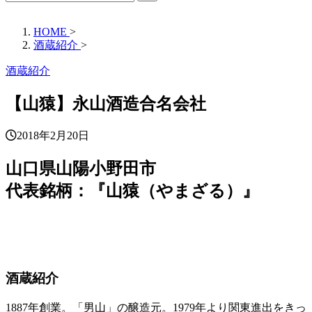
HOME
>
酒蔵紹介
>
酒蔵紹介
【山猿】永山酒造合名会社
2018年2月20日
山口県
山陽小野田市
代表銘柄：『山猿（やまざる）』
酒蔵紹介
1887年創業。「男山」の醸造元。1979年より関東進出をきっ