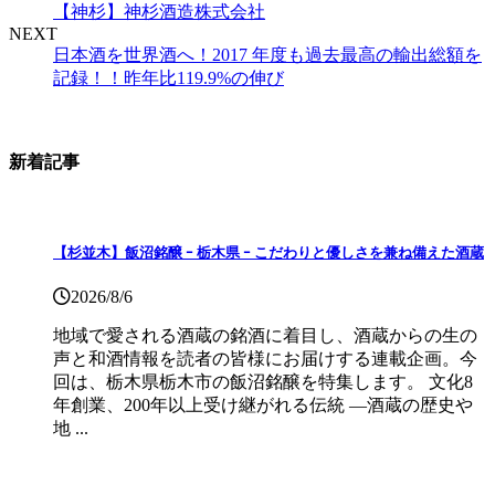
【神杉】神杉酒造株式会社
NEXT
日本酒を世界酒へ！2017 年度も過去最高の輸出総額を
記録！！昨年比119.9%の伸び
新着記事
【杉並木】飯沼銘醸 ｰ 栃木県 ｰ こだわりと優しさを兼ね備えた酒蔵
2026/8/6
地域で愛される酒蔵の銘酒に着目し、酒蔵からの生の
声と和酒情報を読者の皆様にお届けする連載企画。今
回は、栃木県栃木市の飯沼銘醸を特集します。 文化8
年創業、200年以上受け継がれる伝統 ―酒蔵の歴史や
地 ...