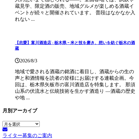
蔵見学、限定酒の販売、地域グルメが楽しめる酒蔵イ
ベントが続々と開催されています。 普段はなかなか入
れない ...
【忠愛】富川酒造店 ‐ 栃木県 ｰ 米と技を磨き、想いを紡ぐ栃木の酒
蔵
2026/8/3
地域で愛される酒蔵の銘酒に着目し、酒蔵からの生の
声と和酒情報を読者の皆様にお届けする連載企画。今
回は、栃木県矢板市の富川酒造店を特集します。 那須
山系の伏流水と伝統技術を生かす酒造り ―酒蔵の歴史
や地 ...
月別アーカイブ
月
別
ライター募集のご案内
ア