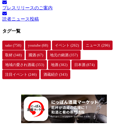
ー
プレスリリースのご案内
カ
イ
読者ニュース投稿
ブ
タグ一覧
sake
(758)
youtube
(68)
イベント
(262)
ニュース
(296)
取材
(348)
國酒
(67)
地元の銘酒
(357)
地域の愛され酒蔵
(353)
地酒
(382)
日本酒
(874)
注目イベント
(246)
酒蔵紹介
(343)