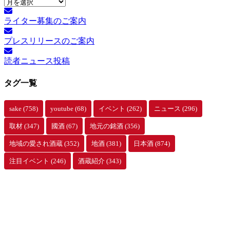
月
別
ライター募集のご案内
ア
ー
プレスリリースのご案内
カ
イ
読者ニュース投稿
ブ
タグ一覧
sake
(758)
youtube
(68)
イベント
(262)
ニュース
(296)
取材
(347)
國酒
(67)
地元の銘酒
(356)
地域の愛され酒蔵
(352)
地酒
(381)
日本酒
(874)
注目イベント
(246)
酒蔵紹介
(343)