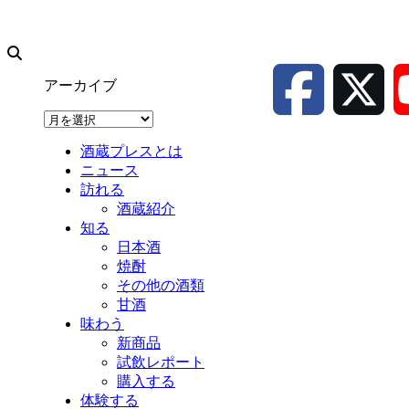
アーカイブ
ア
ー
酒蔵プレスとは
カ
ニュース
イ
訪れる
ブ
酒蔵紹介
知る
日本酒
焼酎
その他の酒類
甘酒
味わう
新商品
試飲レポート
購入する
体験する