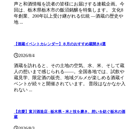
声と和酒情報を読者の皆様にお届けする連載企画。今
回は、栃木県栃木市の飯沼銘醸を特集します。 文化8
年創業、200年以上受け継がれる伝統 ―酒蔵の歴史や
地 ...
【酒蔵イベントカレンダー】８月のおすすめ蔵開き4選
2026/8/4
酒蔵を訪れると、その土地の空気、水、米、そして蔵
人の想いまで感じられる——。全国各地では、試飲や
蔵見学、限定酒の販売、地域グルメが楽しめる酒蔵イ
ベントが続々と開催されています。 普段はなかなか入
れない ...
【忠愛】富川酒造店 ‐ 栃木県 ｰ 米と技を磨き、想いを紡ぐ栃木の酒
蔵
2026/8/3