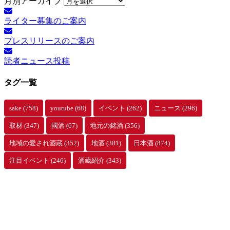
月別アーカイブ
ライター募集のご案内
プレスリリースのご案内
読者ニュース投稿
タグ一覧
sake
(758)
youtube
(68)
イベント
(262)
ニュース
(296)
取材
(347)
國酒
(67)
地元の銘酒
(356)
地域の愛され酒蔵
(352)
地酒
(381)
日本酒
(874)
注目イベント
(246)
酒蔵紹介
(343)