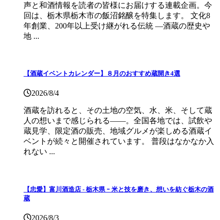
声と和酒情報を読者の皆様にお届けする連載企画。今
回は、栃木県栃木市の飯沼銘醸を特集します。 文化8
年創業、200年以上受け継がれる伝統 ―酒蔵の歴史や
地 ...
【酒蔵イベントカレンダー】８月のおすすめ蔵開き4選
2026/8/4
酒蔵を訪れると、その土地の空気、水、米、そして蔵
人の想いまで感じられる——。全国各地では、試飲や
蔵見学、限定酒の販売、地域グルメが楽しめる酒蔵イ
ベントが続々と開催されています。 普段はなかなか入
れない ...
【忠愛】富川酒造店 ‐ 栃木県 ｰ 米と技を磨き、想いを紡ぐ栃木の酒
蔵
2026/8/3