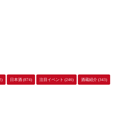
2)
日本酒
(874)
注目イベント
(246)
酒蔵紹介
(343)