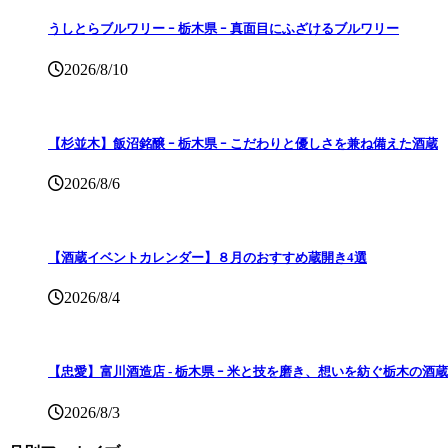
うしとらブルワリー ｰ 栃木県 ｰ 真面目にふざけるブルワリー
2026/8/10
【杉並木】飯沼銘醸 ｰ 栃木県 ｰ こだわりと優しさを兼ね備えた酒蔵
2026/8/6
【酒蔵イベントカレンダー】８月のおすすめ蔵開き4選
2026/8/4
【忠愛】富川酒造店 ‐ 栃木県 ｰ 米と技を磨き、想いを紡ぐ栃木の酒蔵
2026/8/3