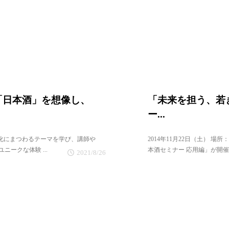
「日本酒」を想像し、
「未来を担う、若
ー...
は、日本文化にまつわるテーマを学び、講師や
2014年11月22日（土） 
ークな体験 ...
本酒セミナー 応用編」が開催
2021/8/26