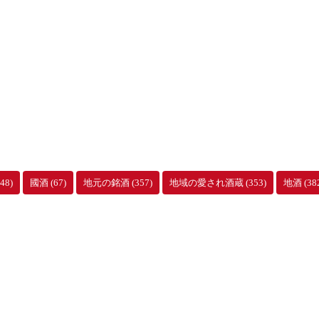
48)
國酒
(67)
地元の銘酒
(357)
地域の愛され酒蔵
(353)
地酒
(38