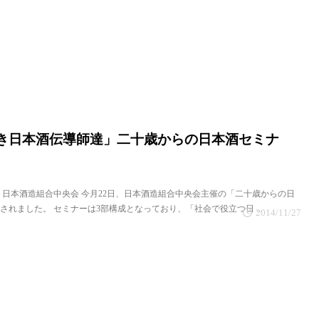
き日本酒伝導師達」二十歳からの日本酒セミナ
場所： 日本酒造組合中央会 今月22日、日本酒造組合中央会主催の「二十歳からの日
されました。 セミナーは3部構成となっており、「社会で役立つ日 ...
2014/11/27