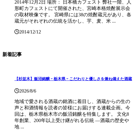
2014年12月2日 場所： 日本橋カフェスト 弊社一階、人
形町カフェストにて開催された、宮崎本格焼酎展示会
の取材映像です。 宮崎県には38の焼酎蔵元があり、各
蔵元がそれぞれの伝統を活かし、芋、麦、米 ...
2014/12/12
新着記事
【杉並木】飯沼銘醸 ｰ 栃木県 ｰ こだわりと優しさを兼ね備えた酒蔵
2026/8/6
地域で愛される酒蔵の銘酒に着目し、酒蔵からの生の
声と和酒情報を読者の皆様にお届けする連載企画。今
回は、栃木県栃木市の飯沼銘醸を特集します。 文化8
年創業、200年以上受け継がれる伝統 ―酒蔵の歴史や
地 ...