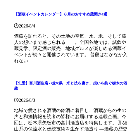
【酒蔵イベントカレンダー】８月のおすすめ蔵開き4選
2026/8/4
酒蔵を訪れると、その土地の空気、水、米、そして蔵
人の想いまで感じられる——。全国各地では、試飲や
蔵見学、限定酒の販売、地域グルメが楽しめる酒蔵イ
ベントが続々と開催されています。 普段はなかなか入
れない ...
【忠愛】富川酒造店 ‐ 栃木県 ｰ 米と技を磨き、想いを紡ぐ栃木の酒
蔵
2026/8/3
地域で愛される酒蔵の銘酒に着目し、酒蔵からの生の
声と和酒情報を読者の皆様にお届けする連載企画。今
回は、栃木県矢板市の富川酒造店を特集します。 那須
山系の伏流水と伝統技術を生かす酒造り ―酒蔵の歴史