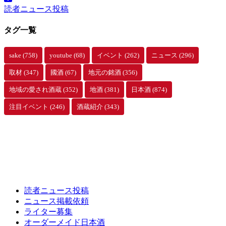
読者ニュース投稿
タグ一覧
sake
(758)
youtube
(68)
イベント
(262)
ニュース
(296)
取材
(347)
國酒
(67)
地元の銘酒
(356)
地域の愛され酒蔵
(352)
地酒
(381)
日本酒
(874)
注目イベント
(246)
酒蔵紹介
(343)
読者ニュース投稿
ニュース掲載依頼
ライター募集
オーダーメイド日本酒