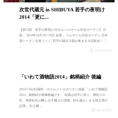
次世代蔵元 in SHIBUYA 若手の夜明け
2014「更に...
【第15回 若手の夜明け2014 in ベルサール渋谷ガーデン】 日
程： 2014年10月18〜19日 会場： ベルサール渋谷ガーデン 日本
酒シーズンを祝うべく! 若手の蔵元31蔵が集まる大試飲会！『
...
2014/10/20
「いわて酒物語2014」銘柄紹介 後編
2014/7/16(水)場所：ホテルメトロポリタン池袋 「いわて酒物語
2014」銘柄紹介映像後編です。 名酒は岩手に有り。酒造りの
匠、南部杜氏が醸し出す極上の清酒。刻を越えいまも残る滴の
記憶。 伝え継 ...
2014/7/23