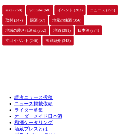
sake
(758)
youtube
(68)
イベント
(262)
ニュース
(296)
取材
(347)
國酒
(67)
地元の銘酒
(356)
地域の愛され酒蔵
(352)
地酒
(381)
日本酒
(874)
注目イベント
(246)
酒蔵紹介
(343)
読者ニュース投稿
ニュース掲載依頼
ライター募集
オーダーメイド日本酒
和酒ケータリング
酒蔵プレスとは