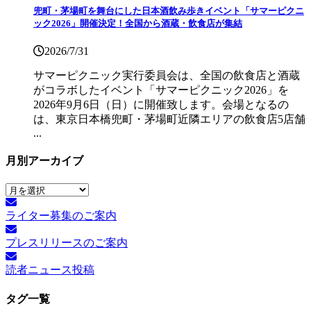
兜町・茅場町を舞台にした日本酒飲み歩きイベント「サマーピクニ
ック2026」開催決定！全国から酒蔵・飲食店が集結
2026/7/31
サマーピクニック実⾏委員会は、全国の飲⾷店と酒蔵
がコラボしたイベント「サマーピクニック2026」を
2026年9月6日（日）に開催致します。会場となるの
は、東京日本橋兜町・茅場町近隣エリアの飲食店5店舗
...
月別アーカイブ
月
別
ライター募集のご案内
ア
ー
プレスリリースのご案内
カ
イ
読者ニュース投稿
ブ
タグ一覧