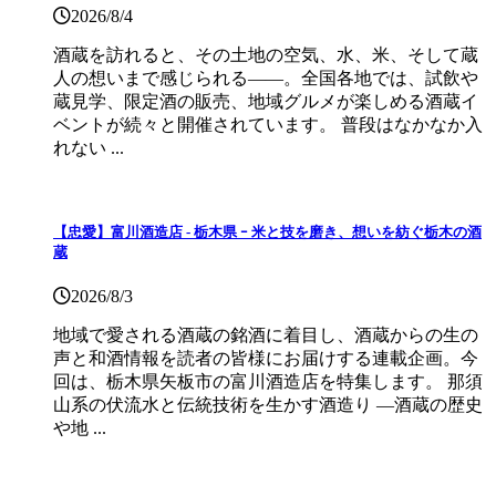
2026/8/4
酒蔵を訪れると、その土地の空気、水、米、そして蔵
人の想いまで感じられる——。全国各地では、試飲や
蔵見学、限定酒の販売、地域グルメが楽しめる酒蔵イ
ベントが続々と開催されています。 普段はなかなか入
れない ...
【忠愛】富川酒造店 ‐ 栃木県 ｰ 米と技を磨き、想いを紡ぐ栃木の酒
蔵
2026/8/3
地域で愛される酒蔵の銘酒に着目し、酒蔵からの生の
声と和酒情報を読者の皆様にお届けする連載企画。今
回は、栃木県矢板市の富川酒造店を特集します。 那須
山系の伏流水と伝統技術を生かす酒造り ―酒蔵の歴史
や地 ...