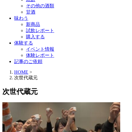
その他の酒類
甘酒
味わう
新商品
試飲レポート
購入する
体験する
イベント情報
体験レポート
記事のご依頼
HOME
>
次世代蔵元
次世代蔵元