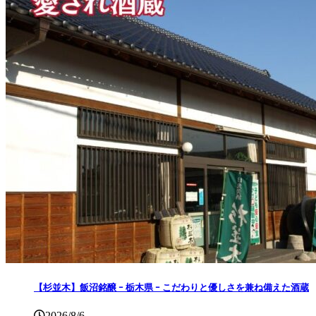
【杉並木】飯沼銘醸 ｰ 栃木県 ｰ こだわりと優しさを兼ね備えた酒蔵
2026/8/6