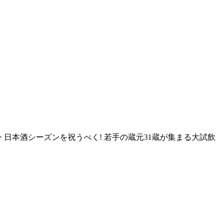
ーデン 日本酒シーズンを祝うべく! 若手の蔵元31蔵が集まる大試飲