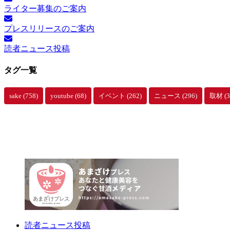
ライター募集のご案内
プレスリリースのご案内
読者ニュース投稿
タグ一覧
sake
(758)
youtube
(68)
イベント
(262)
ニュース
(296)
取材
(3
読者ニュース投稿