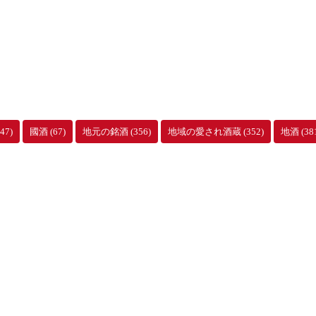
47)
國酒
(67)
地元の銘酒
(356)
地域の愛され酒蔵
(352)
地酒
(38