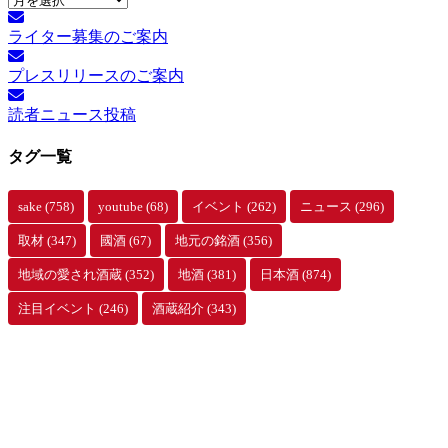
別
ライター募集のご案内
ア
ー
プレスリリースのご案内
カ
イ
読者ニュース投稿
ブ
タグ一覧
sake
(758)
youtube
(68)
イベント
(262)
ニュース
(296)
取材
(347)
國酒
(67)
地元の銘酒
(356)
地域の愛され酒蔵
(352)
地酒
(381)
日本酒
(874)
注目イベント
(246)
酒蔵紹介
(343)