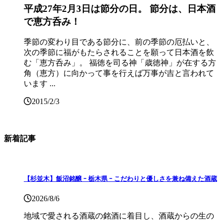
平成27年2月3日は節分の日。 節分は、日本酒
で恵方呑み！
季節の変わり目である節分に、前の季節の厄払いと、
次の季節に福がもたらされることを願って日本酒を飲
む「恵方呑み」。 福徳を司る神「歳徳神」が在する方
角（恵方）に向かって事を行えば万事が吉と言われて
います ...
2015/2/3
新着記事
【杉並木】飯沼銘醸 ｰ 栃木県 ｰ こだわりと優しさを兼ね備えた酒蔵
2026/8/6
地域で愛される酒蔵の銘酒に着目し、酒蔵からの生の