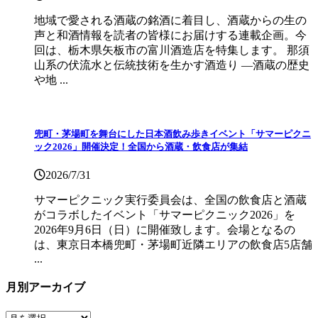
地域で愛される酒蔵の銘酒に着目し、酒蔵からの生の
声と和酒情報を読者の皆様にお届けする連載企画。今
回は、栃木県矢板市の富川酒造店を特集します。 那須
山系の伏流水と伝統技術を生かす酒造り ―酒蔵の歴史
や地 ...
兜町・茅場町を舞台にした日本酒飲み歩きイベント「サマーピクニ
ック2026」開催決定！全国から酒蔵・飲食店が集結
2026/7/31
サマーピクニック実⾏委員会は、全国の飲⾷店と酒蔵
がコラボしたイベント「サマーピクニック2026」を
2026年9月6日（日）に開催致します。会場となるの
は、東京日本橋兜町・茅場町近隣エリアの飲食店5店舗
...
月別アーカイブ
月