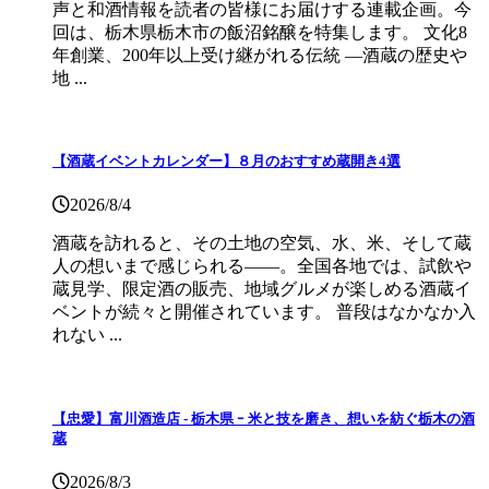
声と和酒情報を読者の皆様にお届けする連載企画。今
回は、栃木県栃木市の飯沼銘醸を特集します。 文化8
年創業、200年以上受け継がれる伝統 ―酒蔵の歴史や
地 ...
【酒蔵イベントカレンダー】８月のおすすめ蔵開き4選
2026/8/4
酒蔵を訪れると、その土地の空気、水、米、そして蔵
人の想いまで感じられる——。全国各地では、試飲や
蔵見学、限定酒の販売、地域グルメが楽しめる酒蔵イ
ベントが続々と開催されています。 普段はなかなか入
れない ...
【忠愛】富川酒造店 ‐ 栃木県 ｰ 米と技を磨き、想いを紡ぐ栃木の酒
蔵
2026/8/3