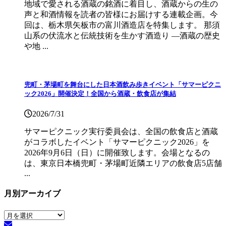
地域で愛される酒蔵の銘酒に着目し、酒蔵からの生の
声と和酒情報を読者の皆様にお届けする連載企画。今
回は、栃木県矢板市の富川酒造店を特集します。 那須
山系の伏流水と伝統技術を生かす酒造り ―酒蔵の歴史
や地 ...
兜町・茅場町を舞台にした日本酒飲み歩きイベント「サマーピクニ
ック2026」開催決定！全国から酒蔵・飲食店が集結
2026/7/31
サマーピクニック実⾏委員会は、全国の飲⾷店と酒蔵
がコラボしたイベント「サマーピクニック2026」を
2026年9月6日（日）に開催致します。会場となるの
は、東京日本橋兜町・茅場町近隣エリアの飲食店5店舗
...
月別アーカイブ
月
別