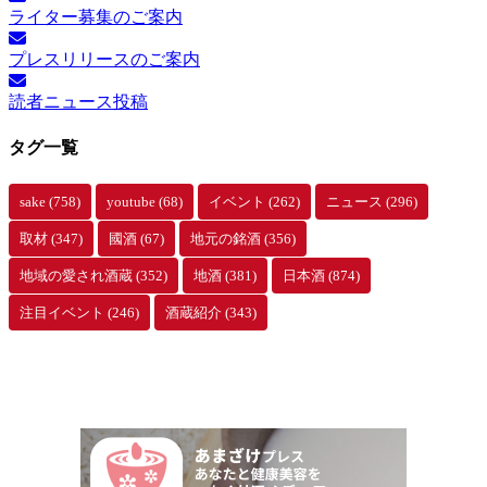
ライター募集のご案内
ア
ー
プレスリリースのご案内
カ
イ
読者ニュース投稿
ブ
タグ一覧
sake
(758)
youtube
(68)
イベント
(262)
ニュース
(296)
取材
(347)
國酒
(67)
地元の銘酒
(356)
地域の愛され酒蔵
(352)
地酒
(381)
日本酒
(874)
注目イベント
(246)
酒蔵紹介
(343)