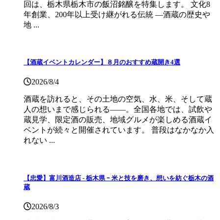
回は、栃木県栃木市の飯沼銘醸を特集します。 文化8
年創業、200年以上受け継がれる伝統 ―酒蔵の歴史や
地 ...
【酒蔵イベントカレンダー】８月のおすすめ蔵開き4選
2026/8/4
酒蔵を訪れると、その土地の空気、水、米、そして蔵
人の想いまで感じられる——。全国各地では、試飲や
蔵見学、限定酒の販売、地域グルメが楽しめる酒蔵イ
ベントが続々と開催されています。 普段はなかなか入
れない ...
【忠愛】富川酒造店 ‐ 栃木県 ｰ 米と技を磨き、想いを紡ぐ栃木の酒
蔵
2026/8/3