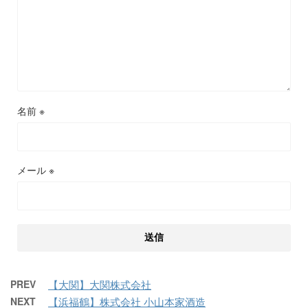
名前
※
メール
※
PREV
【大関】大関株式会社
NEXT
【浜福鶴】株式会社 小山本家酒造