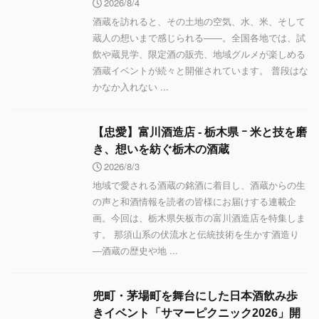
2026/8/4
酒蔵を訪れると、その土地の空気、水、米、そして
蔵人の想いまで感じられる——。全国各地では、試
飲や蔵見学、限定酒の販売、地域グルメが楽しめる
酒蔵イベントが続々と開催されています。 普段はな
かなか入れない ...
【忠愛】富川酒造店 ‐ 栃木県 ｰ 米と技を磨
き、想いを紡ぐ栃木の酒蔵
2026/8/3
地域で愛される酒蔵の銘酒に着目し、酒蔵からの生
の声と和酒情報を読者の皆様にお届けする連載企
画。今回は、栃木県矢板市の富川酒造店を特集しま
す。 那須山系の伏流水と伝統技術を生かす酒造り
―酒蔵の歴史や地 ...
兜町・茅場町を舞台にした日本酒飲み歩
きイベント「サマーピクニック2026」開