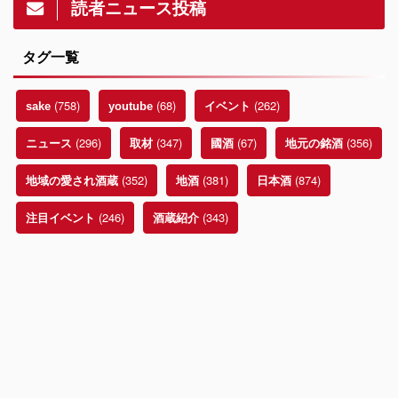
読者ニュース投稿
タグ一覧
(758)
(68)
(262)
sake
youtube
イベント
(296)
(347)
(67)
(356)
ニュース
取材
國酒
地元の銘酒
(352)
(381)
(874)
地域の愛され酒蔵
地酒
日本酒
(246)
(343)
注目イベント
酒蔵紹介