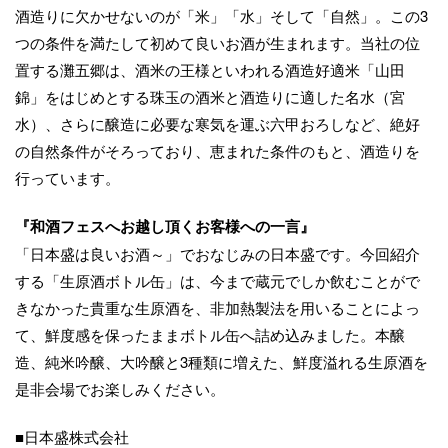
酒造りに欠かせないのが「米」「水」そして「自然」。この3
つの条件を満たして初めて良いお酒が生まれます。当社の位
置する灘五郷は、酒米の王様といわれる酒造好適米「山田
錦」をはじめとする珠玉の酒米と酒造りに適した名水（宮
水）、さらに醸造に必要な寒気を運ぶ六甲おろしなど、絶好
の自然条件がそろっており、恵まれた条件のもと、酒造りを
行っています。
『和酒フェスへお越し頂くお客様への一言』
「日本盛は良いお酒～」でおなじみの日本盛です。今回紹介
する「生原酒ボトル缶」は、今まで蔵元でしか飲むことがで
きなかった貴重な生原酒を、非加熱製法を用いることによっ
て、鮮度感を保ったままボトル缶へ詰め込みました。本醸
造、純米吟醸、大吟醸と3種類に増えた、鮮度溢れる生原酒を
是非会場でお楽しみください。
■日本盛株式会社