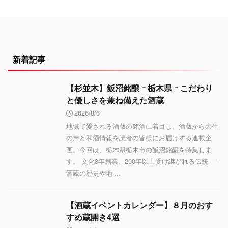
新着記事
【杉並木】飯沼銘醸 ｰ 栃木県 ｰ こだわり
と優しさを兼ね備えた酒蔵
2026/8/6
地域で愛される酒蔵の銘酒に着目し、酒蔵からの生
の声と和酒情報を読者の皆様にお届けする連載企
画。今回は、栃木県栃木市の飯沼銘醸を特集しま
す。 文化8年創業、200年以上受け継がれる伝統 ―
酒蔵の歴史や地 ...
【酒蔵イベントカレンダー】８月のおす
すめ蔵開き4選