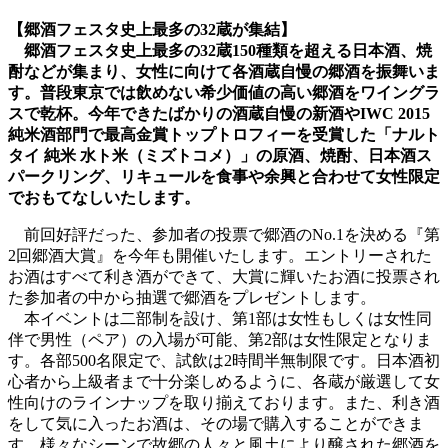
【郷酒フェスタ史上最多の32蔵が集結】
郷酒フェスタ史上最多の32蔵150種類を超える日本酒、焼
酎などが集まり、女性に向けて各酒蔵自慢の郷酒を振舞いま
す。普段東京では飲めない希少価値の高い郷酒をワイングラ
スで乾杯。今年できたばかりの酒蔵自慢の新酒やIWC 2015
純米酒部門で最高金賞トップトロフィーを受賞した「ナルト
タイ 純米 水ト米（ミズトコメ）」の原酒、焼酎、日本酒ス
パークリング、リキュールを食事や余興と合わせて女性限定
でおもてなしいたします。
前回好評だった、参加者の投票で郷酒のNo.1を決める『第
2回郷酒大賞』を今年も開催いたします。エントリーされた
お酒はすべて利き酒ができて、大賞に輝いたお酒に投票され
た参加者の中から抽選で郷酒をプレゼントします。
本イベントは二部制を設け、第1部は女性もしくは女性同
伴で男性（ペア）の入場が可能、第2部は女性限定となりま
す。各部500名限定で、試飲は2時間半無制限です。日本酒初
心者から上級者まで十分楽しめるように、各蔵が厳選して女
性向けのラインナップを取り揃えております。また、利き酒
をして気に入ったお酒は、その場で購入することができま
す。様々なシーンで故郷の人々と風土により醸された郷酒を