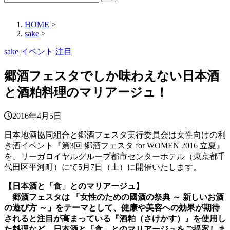
HOME
>
sake
>
sake
イベント
注目
郷酒フェスタでしか味わえない日本酒
と酒粕料理のマリアージュ！
2016年4月5日
日本地酒協同組合と郷酒フェスタ実行委員会は女性向けの利
き酒イベント『第3回 郷酒フェスタ for WOMEN 2016 立夏』
を、リーガロイヤルグループ都市センターホテル（東京都千
代田区平河町）にて5月7日（土）に開催いたします。
【日本酒と「食」とのマリアージュ】
郷酒フェスタは 「女性のための國酒の祭典 ～ 新しいお酒
の遊び方 ～」をテーマとして、健康や美容への効果が期待
されると注目が高まっている『酒粕（さけかす）』を使用し
た料理など、日本酒と「食」とのマリアージュをご提案しま