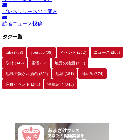
プレスリリースのご案内
読者ニュース投稿
タグ一覧
sake
(758)
youtube
(68)
イベント
(262)
ニュース
(296)
取材
(347)
國酒
(67)
地元の銘酒
(356)
地域の愛され酒蔵
(352)
地酒
(381)
日本酒
(874)
注目イベント
(246)
酒蔵紹介
(343)