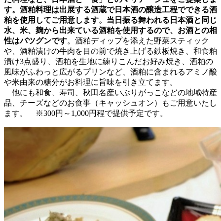
す。酒粕料理は出展する酒蔵で日本酒の醸造工程でできる酒
粕を使用してご用意します。当日振る舞われる日本酒と同じ
水、米、麹から出来ている酒粕を使用するので、お酒との相
性はバツグンです
。酒粕ディップを添えた野菜スティック
や、酒粕漬けの牛肉を目の前で焼き上げる鉄板焼き、和食粕
漬け3点盛り、酒粕を生地に練りこんだお好み焼き、酒粕の
風味がふわっと広がるプリンなど、酒粕に含まれるアミノ酸
や米由来の糖分がお料理に旨味を引き立てます。
他にも和食、寿司、秋田名産いぶりがっこなどの地域特産
品、チーズなどのお食事（キャッシュオン）もご用意いたし
ます。 ※300円～1,000円程で提供予定です。