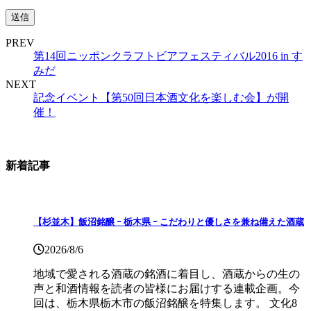
PREV
第14回ニッポンクラフトビアフェスティバル2016 in す
みだ
NEXT
記念イベント【第50回日本酒文化を楽しむ会】が開
催！
新着記事
【杉並木】飯沼銘醸 ｰ 栃木県 ｰ こだわりと優しさを兼ね備えた酒蔵
2026/8/6
地域で愛される酒蔵の銘酒に着目し、酒蔵からの生の
声と和酒情報を読者の皆様にお届けする連載企画。今
回は、栃木県栃木市の飯沼銘醸を特集します。 文化8