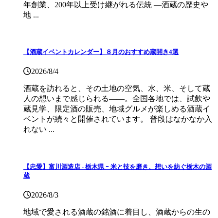
年創業、200年以上受け継がれる伝統 ―酒蔵の歴史や
地 ...
【酒蔵イベントカレンダー】８月のおすすめ蔵開き4選
2026/8/4
酒蔵を訪れると、その土地の空気、水、米、そして蔵
人の想いまで感じられる——。全国各地では、試飲や
蔵見学、限定酒の販売、地域グルメが楽しめる酒蔵イ
ベントが続々と開催されています。 普段はなかなか入
れない ...
【忠愛】富川酒造店 ‐ 栃木県 ｰ 米と技を磨き、想いを紡ぐ栃木の酒
蔵
2026/8/3
地域で愛される酒蔵の銘酒に着目し、酒蔵からの生の