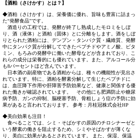
【酒粕（さけかす）とは？】
◆酒粕（さけかす）は、栄養価に優れ、旨味も豊富に詰まっ
た“発酵食品”です。
酒造りの工程では、発酵が終了し熟成したモロミをしぼ
り、酒（液体）と酒粕（固体）とに分離をします。酒をしぼ
りとられた酒粕には、デンプン・タンパク質・繊維質、発酵
中にタンパク質が分解してできたペプチドやアミノ酸、ビタ
ミン、もろみの発酵中に働いた酵母などが含まれており、こ
れらの成分は栄養的にも優れています。また、アルコール分
も8パーセントほど含んでいます。
日本酒の副産物である酒粕からは、種々の機能性が見出さ
れています。特に、酒粕を酵素分解して生じたペプチドに
は、血圧降下作用や肝障害予防効果など、健康と関係する優
れた働きが確認されています。 その他にも肥満防止や糖尿
病予防、ガンの抑制、脳梗塞予防、骨粗しょう症の予防に効
果があると言われております。 参考：月桂冠株式会社HP
◆美白効果も注目！
食べることでは、シミ・そばかすの原因のチロシナーゼと
いう酵素の働きを阻止するため、シミやそばかすが薄くな
り、美白に効果があるとされています。 また、保湿、保温