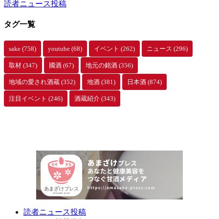
読者ニュース投稿
ブ
タグ一覧
sake
(758)
youtube
(68)
イベント
(262)
ニュース
(296)
取材
(347)
國酒
(67)
地元の銘酒
(356)
地域の愛され酒蔵
(352)
地酒
(381)
日本酒
(874)
注目イベント
(246)
酒蔵紹介
(343)
読者ニュース投稿