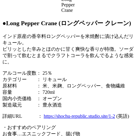
Pepper
Crane
●Long Pepper Crane (ロングペッパー クレーン)
インド原産の香辛料ロングペッパーを米焼酎に漬け込んだリ
キュール。
ピリッとした辛みとほのかに甘く爽快な香りが特徴。ソーダ
で割って飲むとまるでクラフトコーラを飲んでるような感覚
に。
アルコール度数： 25％
カテゴリー ： リキュール
原材料 ： 米、米麹、ロングペッパー、食物繊維
容量 ： 720ml
国内小売価格 ： オープン
製造蔵元 ： 豊永酒造
詳細URL ：
https://shochu-republic.studio.site/1-2
(英語)
・おすすめのペアリング
お食事…エスニックフード、揚げ物