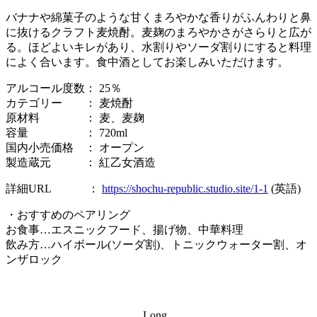
バナナや綿菓子のような甘くまろやかな香りがふんわりと鼻
に抜けるクラフト麦焼酎。麦麹のまろやかさがさらりと広が
る。ほどよいキレがあり、水割りやソーダ割りにすると料理
によく合います。食中酒としてお楽しみいただけます。
アルコール度数： 25％
カテゴリー ： 麦焼酎
原材料 ： 麦、麦麹
容量 ： 720ml
国内小売価格 ： オープン
製造蔵元 ： 紅乙女酒造
詳細URL ：
https://shochu-republic.studio.site/1-1
(英語)
・おすすめのペアリング
お食事…エスニックフード、揚げ物、中華料理
飲み方…ハイボール(ソーダ割)、トニックウォーター割、オ
ンザロック
Long