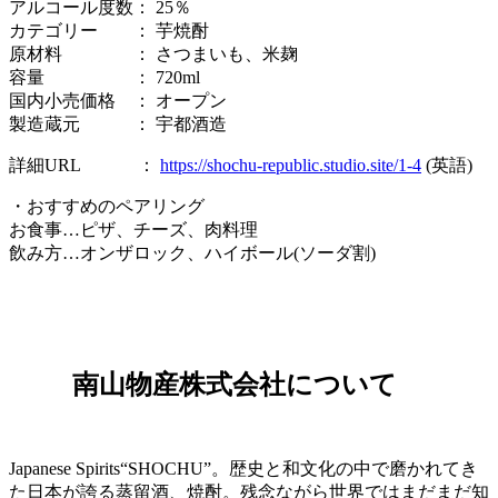
アルコール度数： 25％
カテゴリー ： 芋焼酎
原材料 ： さつまいも、米麹
容量 ： 720ml
国内小売価格 ： オープン
製造蔵元 ： 宇都酒造
詳細URL ：
https://shochu-republic.studio.site/1-4
(英語)
・おすすめのペアリング
お食事…ピザ、チーズ、肉料理
飲み方…オンザロック、ハイボール(ソーダ割)
南山物産株式会社について
Japanese Spirits“SHOCHU”。歴史と和文化の中で磨かれてき
た日本が誇る蒸留酒、焼酎。残念ながら世界ではまだまだ知