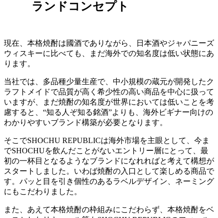
ランドコンセプト
現在、本格焼酎は國酒でありながら、日本酒やジャパニーズ
ウィスキーに比べても、まだ海外での知名度は低い状態にあ
ります。
当社では、多品種少量生産で、中小規模の蔵元が開発したク
ラフトメイドで品質が高く希少性の高い商品を中心に扱って
いますが、まだ焼酎の知名度が世界においては低いことを考
慮すると、“知る人ぞ知る銘酒”よりも、海外ビギナー向けの
わかりやすいブランド構築が必要となります。
そこでSHOCHU REPUBLICは海外市場を主眼として、今ま
でSHOCHUを飲んだことがないエントリー層にとって、最
初の一杯目となるようなブランドになれればと考えて構想が
スタートしました。いわば焼酎の入口として楽しめる商品で
す。パッと目を引き個性のあるラベルデザイン、ネーミング
にもこだわりました。
また、あえて本格焼酎の枠組みにこだわらず、本格焼酎をベ