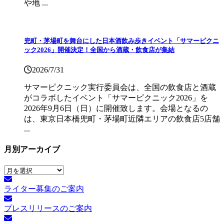
や地 ...
兜町・茅場町を舞台にした日本酒飲み歩きイベント「サマーピクニ
ック2026」開催決定！全国から酒蔵・飲食店が集結
2026/7/31
サマーピクニック実⾏委員会は、全国の飲⾷店と酒蔵
がコラボしたイベント「サマーピクニック2026」を
2026年9月6日（日）に開催致します。会場となるの
は、東京日本橋兜町・茅場町近隣エリアの飲食店5店舗
...
月別アーカイブ
月
別
ライター募集のご案内
ア
ー
プレスリリースのご案内
カ
イ