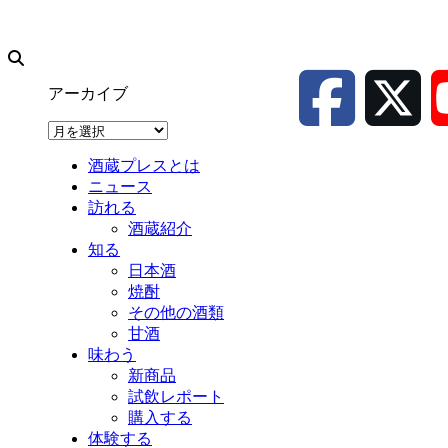
アーカイブ
ア
ー
酒蔵プレスとは
カ
ニュース
イ
訪れる
ブ
酒蔵紹介
知る
日本酒
焼酎
その他の酒類
甘酒
味わう
新商品
試飲レポート
購入する
体験する