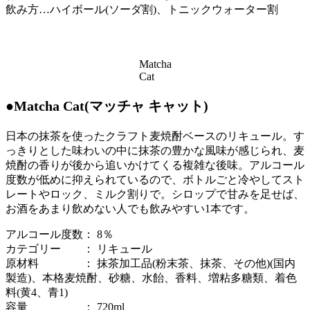
飲み方…ハイボール(ソーダ割)、トニックウォーター割
Matcha
Cat
●Matcha Cat(マッチャ キャット)
日本の抹茶を使ったクラフト麦焼酎ベースのリキュール。す
っきりとした味わいの中に抹茶の豊かな風味が感じられ、麦
焼酎の香りが後から追いかけてくる複雑な後味。アルコール
度数が低めに抑えられているので、ボトルごと冷やしてスト
レートやロック、ミルク割りで。シロップで甘みを足せば、
お酒をあまり飲めない人でも飲みやすい1本です。
アルコール度数： 8％
カテゴリー ： リキュール
原材料 ： 抹茶加工品(粉末茶、抹茶、その他)(国内
製造)、本格麦焼酎、砂糖、水飴、香料、増粘多糖類、着色
料(黄4、青1)
容量 ： 720ml