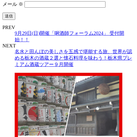
メール
※
PREV
9月29日(日)開催「唎酒師フォーラム2024」 受付開
始！！
NEXT
名水と田んぼの美しさを五感で堪能する旅、世界が認
める栃木の酒蔵２選と懐石料理を味わう！栃木県プレ
ミアム酒蔵ツアー９月開催