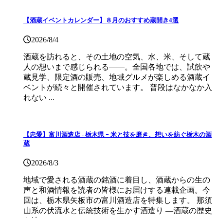
【酒蔵イベントカレンダー】８月のおすすめ蔵開き4選
2026/8/4
酒蔵を訪れると、その土地の空気、水、米、そして蔵
人の想いまで感じられる——。全国各地では、試飲や
蔵見学、限定酒の販売、地域グルメが楽しめる酒蔵イ
ベントが続々と開催されています。 普段はなかなか入
れない ...
【忠愛】富川酒造店 ‐ 栃木県 ｰ 米と技を磨き、想いを紡ぐ栃木の酒
蔵
2026/8/3
地域で愛される酒蔵の銘酒に着目し、酒蔵からの生の
声と和酒情報を読者の皆様にお届けする連載企画。今
回は、栃木県矢板市の富川酒造店を特集します。 那須
山系の伏流水と伝統技術を生かす酒造り ―酒蔵の歴史