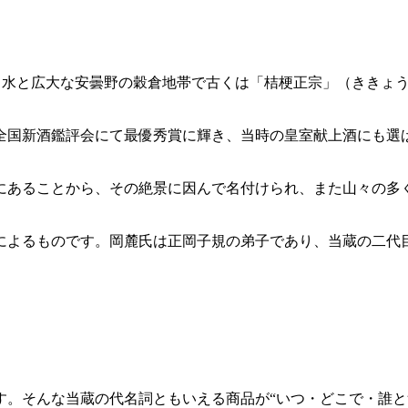
富な湧き水と広大な安曇野の穀倉地帯で古くは「桔梗正宗」（きき
は全国新酒鑑評会にて最優秀賞に輝き、当時の皇室献上酒にも選
にあることから、その絶景に因んで名付けられ、また山々の多
によるものです。岡麓氏は正岡子規の弟子であり、当蔵の二代
す。そんな当蔵の代名詞ともいえる商品が“いつ・どこで・誰と