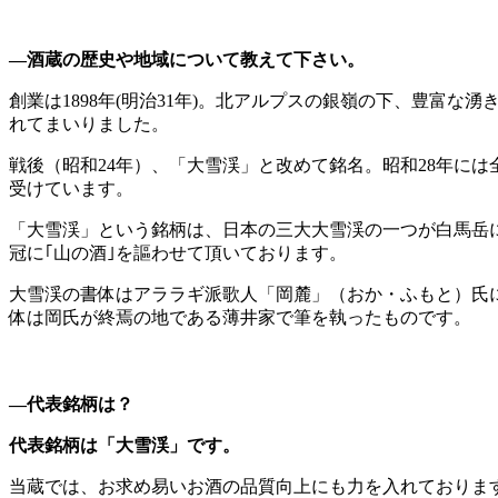
―酒蔵の歴史や地域について教えて下さい。
創業は1898年(明治31年)。北アルプスの銀嶺の下、豊
れてまいりました。
戦後（昭和24年）、「大雪渓」と改めて銘名。昭和28年に
受けています。
「大雪渓」という銘柄は、日本の三大大雪渓の一つが白馬岳
冠に｢山の酒｣を謳わせて頂いております。
大雪渓の書体はアララギ派歌人「岡麓」（おか・ふもと）氏
体は岡氏が終焉の地である薄井家で筆を執ったものです。
―代表銘柄は？
代表銘柄は「大雪渓」です。
当蔵では、お求め易いお酒の品質向上にも力を入れておりま