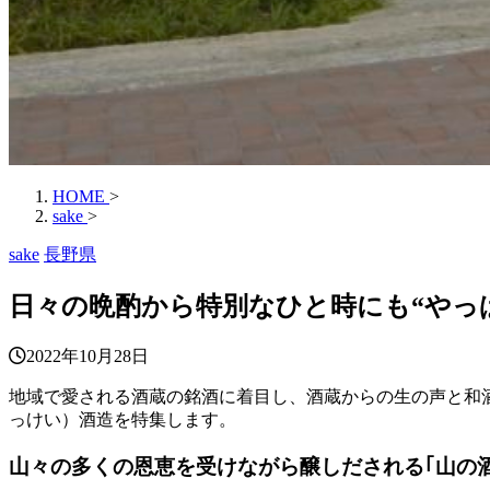
HOME
>
sake
>
sake
長野県
日々の晩酌から特別なひと時にも“やっ
2022年10月28日
地域で愛される酒蔵の銘酒に着目し、酒蔵からの生の声と和酒
っけい）酒造を特集します。
山々の多くの恩恵を受けながら醸しだされる｢山の酒