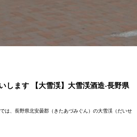
いします 【大雪渓】大雪渓酒造-長野県
事では、長野県北安曇郡（きたあづみぐん）の大雪渓（だいせ