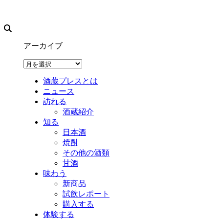
アーカイブ
ア
ー
酒蔵プレスとは
カ
ニュース
イ
訪れる
ブ
酒蔵紹介
知る
日本酒
焼酎
その他の酒類
甘酒
味わう
新商品
試飲レポート
購入する
体験する