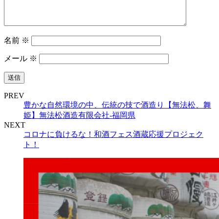
名前
※
メール
※
PREV
豊かな自然環境の中、伝統の技で酒造り【無法松、舞
姫】無法松酒造有限会社-福岡県
NEXT
コロナに負けるな！和酒フェス酒蔵応援プロジェク
ト！