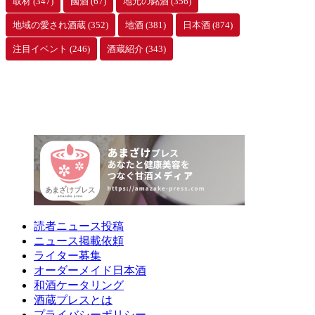
取材
(347)
國酒
(67)
地元の銘酒
(356)
地域の愛され酒蔵
(352)
地酒
(381)
日本酒
(874)
注目イベント
(246)
酒蔵紹介
(343)
読者ニュース投稿
ニュース掲載依頼
ライター募集
オーダーメイド日本酒
和酒ケータリング
酒蔵プレスとは
プライバシーポリシー