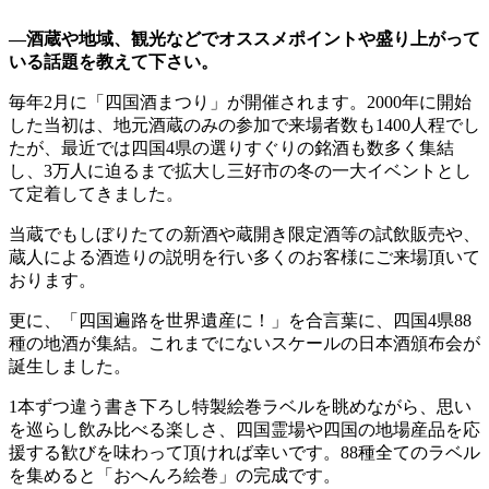
―酒蔵や地域、観光などでオススメポイントや盛り上がって
いる話題を教えて下さい。
毎年2月に「四国酒まつり」が開催されます。2000年に開始
した当初は、地元酒蔵のみの参加で来場者数も1400人程でし
たが、最近では四国4県の選りすぐりの銘酒も数多く集結
し、3万人に迫るまで拡大し三好市の冬の一大イベントとし
て定着してきました。
当蔵でもしぼりたての新酒や蔵開き限定酒等の試飲販売や、
蔵人による酒造りの説明を行い多くのお客様にご来場頂いて
おります。
更に、「四国遍路を世界遺産に！」を合言葉に、四国4県88
種の地酒が集結。これまでにないスケールの日本酒頒布会が
誕生しました。
1本ずつ違う書き下ろし特製絵巻ラベルを眺めながら、思い
を巡らし飲み比べる楽しさ、四国霊場や四国の地場産品を応
援する歓びを味わって頂ければ幸いです。88種全てのラベル
を集めると「おへんろ絵巻」の完成です。