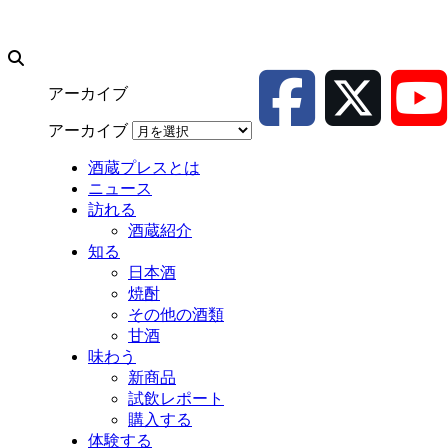
アーカイブ
アーカイブ
酒蔵プレスとは
ニュース
訪れる
酒蔵紹介
知る
日本酒
焼酎
その他の酒類
甘酒
味わう
新商品
試飲レポート
購入する
体験する