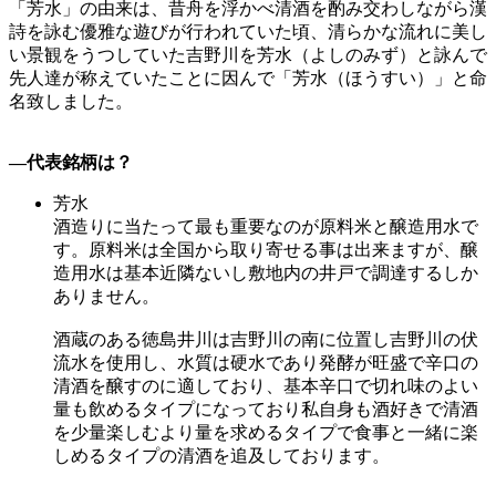
「芳水」の由来は、昔舟を浮かべ清酒を酌み交わしながら漢
詩を詠む優雅な遊びが行われていた頃、清らかな流れに美し
い景観をうつしていた吉野川を芳水（よしのみず）と詠んで
先人達が称えていたことに因んで「芳水（ほうすい）」と命
名致しました。
―代表銘柄は？
芳水
酒造りに当たって最も重要なのが原料米と醸造用水で
す。原料米は全国から取り寄せる事は出来ますが、醸
造用水は基本近隣ないし敷地内の井戸で調達するしか
ありません。
酒蔵のある徳島井川は吉野川の南に位置し吉野川の伏
流水を使用し、水質は硬水であり発酵が旺盛で辛口の
清酒を醸すのに適しており、基本辛口で切れ味のよい
量も飲めるタイプになっており私自身も酒好きで清酒
を少量楽しむより量を求めるタイプで食事と一緒に楽
しめるタイプの清酒を追及しております。