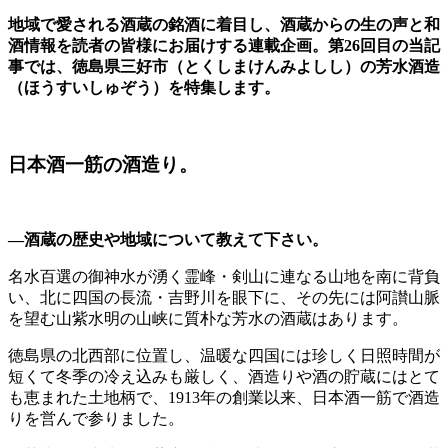
地域で愛される酒蔵の銘酒に着目し、酒蔵からの生の声と和
酒情報を読者の皆様にお届けする連載企画。第26回目の当記
事では、徳島県三好市（とくしまけんみよしし）の芳水酒造
（ほうすいしゅぞう）を特集します。
日本酒一筋の酒造り。
―酒蔵の歴史や地域について教えて下さい。
名水百選の御神水が湧く霊峰・剣山に連なる山地を南に背負
い、北に四国の長流・吉野川を眼下に、その先には阿讃山脈
を望む山紫水明の山峡に質朴な芳水の酒蔵はあります。
徳島県の北西部に位置し、温暖な四国には珍しく日照時間が
短くて冬季の冷え込みも厳しく、酒造りや酒の貯蔵にはとて
も恵まれた土地柄で、1913年の創業以来、日本酒一筋で酒造
りを営んで参りました。