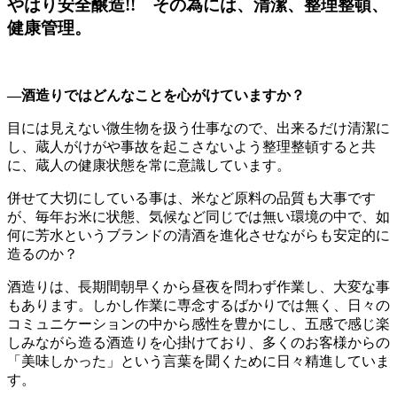
やはり安全醸造!! その為には、清潔、整理整頓、
健康管理。
―酒造りではどんなことを心がけていますか？
目には見えない微生物を扱う仕事なので、出来るだけ清潔に
し、蔵人がけがや事故を起こさないよう整理整頓すると共
に、蔵人の健康状態を常に意識しています。
併せて大切にしている事は、米など原料の品質も大事です
が、毎年お米に状態、気候など同じでは無い環境の中で、如
何に芳水というブランドの清酒を進化させながらも安定的に
造るのか？
酒造りは、長期間朝早くから昼夜を問わず作業し、大変な事
もあります。しかし作業に専念するばかりでは無く、日々の
コミュニケーションの中から感性を豊かにし、五感で感じ楽
しみながら造る酒造りを心掛けており、多くのお客様からの
「美味しかった」という言葉を聞くために日々精進していま
す。