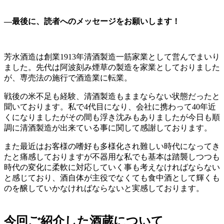
―最後に、読者へのメッセージをお願いします！
芳水酒造は創業1913年清酒製造一筋家業として営んでまいり
ました。先代は阿波刻み煙草の製造を家業としておりました
が、専売法の施行で酒造業に転業。
戦後の米不足も経験、清酒製造もままならない状態だったと
聞いております。私で4代目になり、会社に携わって40年近
くになりましたがその間も浮き沈みもありましたが今日も順
調に清酒製造が出来ている事に関して感謝しております。
また最近はお客様の嗜好も多様化され難しい時代になってき
たと痛感しておりますが不器用な私でも基本は踏襲しつつも
時代の変化に柔軟に対応していく事も考えなければならない
と感じており、酒自体が主役でなくても食中酒として輝くも
のを醸していかなければならないと実感しております。
今回ご紹介した酒蔵について