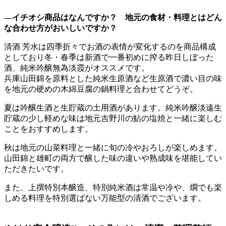
―イチオシ商品はなんですか？ 地元の食材・料理とはどん
な合わせ方がおいしいですか？
清酒 芳水は四季折々でお酒の表情が変化するのを商品構成
としており冬・春季は新酒で一番初めに搾る昨日しぼった
酒、純米吟醸無為淡霞がオススメです。
兵庫山田錦を原料とした純米生原酒など生原酒で濃い目の味
を地元の硬めの木綿豆腐の鍋料理と合わせてどうぞ。
夏は吟醸生酒と生貯蔵の土用酒があります。純米吟醸淡遠生
貯蔵の少し軽めな味は地元吉野川の鮎の塩焼と一緒に楽しむ
ことをおすすめします。
秋は地元の山菜料理と一緒に旬の冷やおろしが楽しめます。
山田錦と雄町の両方で醸した味の違いや熟成味を堪能してい
ただきたいです。
また、上撰特別本醸造、特別純米酒は常温や冷や、燗でも楽
しめる料理を特別選ばない万能型の清酒でございます。