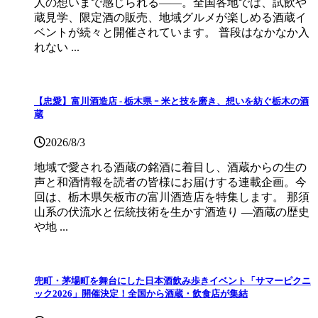
人の想いまで感じられる——。全国各地では、試飲や
蔵見学、限定酒の販売、地域グルメが楽しめる酒蔵イ
ベントが続々と開催されています。 普段はなかなか入
れない ...
【忠愛】富川酒造店 ‐ 栃木県 ｰ 米と技を磨き、想いを紡ぐ栃木の酒
蔵
2026/8/3
地域で愛される酒蔵の銘酒に着目し、酒蔵からの生の
声と和酒情報を読者の皆様にお届けする連載企画。今
回は、栃木県矢板市の富川酒造店を特集します。 那須
山系の伏流水と伝統技術を生かす酒造り ―酒蔵の歴史
や地 ...
兜町・茅場町を舞台にした日本酒飲み歩きイベント「サマーピクニ
ック2026」開催決定！全国から酒蔵・飲食店が集結