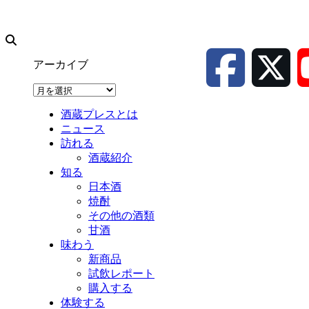
アーカイブ
ア
ー
酒蔵プレスとは
カ
ニュース
イ
訪れる
ブ
酒蔵紹介
知る
日本酒
焼酎
その他の酒類
甘酒
味わう
新商品
試飲レポート
購入する
体験する