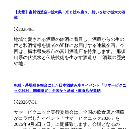
【忠愛】富川酒造店 ‐ 栃木県 ｰ 米と技を磨き、想いを紡ぐ栃木の酒
蔵
2026/8/3
地域で愛される酒蔵の銘酒に着目し、酒蔵からの生の
声と和酒情報を読者の皆様にお届けする連載企画。今
回は、栃木県矢板市の富川酒造店を特集します。 那須
山系の伏流水と伝統技術を生かす酒造り ―酒蔵の歴史
や地 ...
兜町・茅場町を舞台にした日本酒飲み歩きイベント「サマーピクニ
ック2026」開催決定！全国から酒蔵・飲食店が集結
2026/7/31
サマーピクニック実⾏委員会は、全国の飲⾷店と酒蔵
がコラボしたイベント「サマーピクニック2026」を
2026年9月6日（日）に開催致します。会場となるの