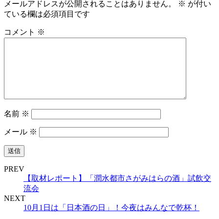
メールアドレスが公開されることはありません。
※
が付い
ている欄は必須項目です
コメント
※
名前
※
メール
※
PREV
【取材レポート】「潤水都市さがみはらの酒」試飲交
流会
NEXT
10月1日は「日本酒の日」！今夜はみんなで乾杯！