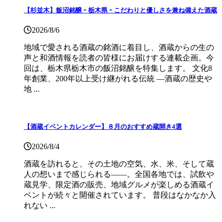
【杉並木】飯沼銘醸 ｰ 栃木県 ｰ こだわりと優しさを兼ね備えた酒蔵
2026/8/6
地域で愛される酒蔵の銘酒に着目し、酒蔵からの生の
声と和酒情報を読者の皆様にお届けする連載企画。今
回は、栃木県栃木市の飯沼銘醸を特集します。 文化8
年創業、200年以上受け継がれる伝統 ―酒蔵の歴史や
地 ...
【酒蔵イベントカレンダー】８月のおすすめ蔵開き4選
2026/8/4
酒蔵を訪れると、その土地の空気、水、米、そして蔵
人の想いまで感じられる——。全国各地では、試飲や
蔵見学、限定酒の販売、地域グルメが楽しめる酒蔵イ
ベントが続々と開催されています。 普段はなかなか入
れない ...