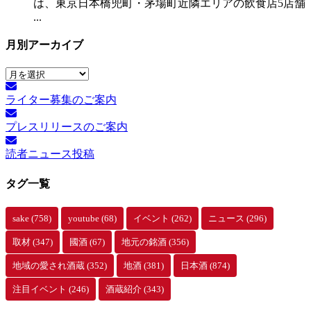
は、東京日本橋兜町・茅場町近隣エリアの飲食店5店舗
...
月別アーカイブ
月
別
ライター募集のご案内
ア
ー
プレスリリースのご案内
カ
イ
読者ニュース投稿
ブ
タグ一覧
sake
(758)
youtube
(68)
イベント
(262)
ニュース
(296)
取材
(347)
國酒
(67)
地元の銘酒
(356)
地域の愛され酒蔵
(352)
地酒
(381)
日本酒
(874)
注目イベント
(246)
酒蔵紹介
(343)