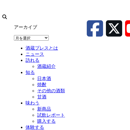
アーカイブ
ア
ー
酒蔵プレスとは
カ
ニュース
イ
訪れる
ブ
酒蔵紹介
知る
日本酒
焼酎
その他の酒類
甘酒
味わう
新商品
試飲レポート
購入する
体験する