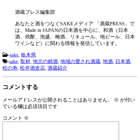
酒蔵プレス編集部
あなたと酒をつなぐSAKEメディア 「酒蔵PRESS」で
は、Made in JAPANの日本酒を中心に、和酒（日本
酒、焼酎、泡盛、梅酒、リキュール、地ビール、日本
ワインなど）に関わる情報を発信しています。
-
sake
,
栃木県
-
sake
,
取材
,
地元の銘酒
,
地域の愛され酒蔵
,
地酒
,
日本酒
,
松の寿
,
松井酒造店
,
酒蔵紹介
コメントする
メールアドレスが公開されることはありません。
※
が付い
ている欄は必須項目です
コメント
※