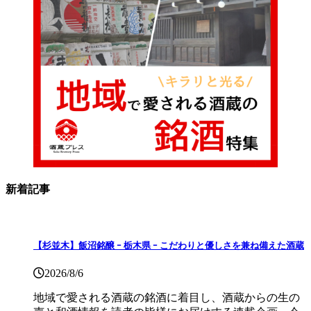
新着記事
【杉並木】飯沼銘醸 ｰ 栃木県 ｰ こだわりと優しさを兼ね備えた酒蔵
2026/8/6
地域で愛される酒蔵の銘酒に着目し、酒蔵からの生の