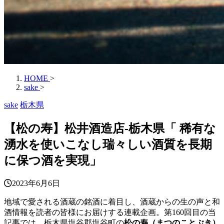
HOME
>
sake
>
sake
栃木県
【松の寿】松井酒造店‐栃木県「 稀有な
湧水を使いこなし瑞々しい酒質を長期
に保つ酒を実現」
2023年6月6日
地域で愛される酒蔵の銘酒に着目し、酒蔵からの生の声と和
酒情報を読者の皆様にお届けする連載企画。第160回目の当
記事では、栃木県塩谷郡塩谷町の
松の寿（まつのことぶき）