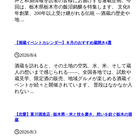
声と和酒情報を読者の皆様にお届けする連載企画。今
回は、栃木県栃木市の飯沼銘醸を特集します。 文化8
年創業、200年以上受け継がれる伝統 ―酒蔵の歴史や
地 ...
【酒蔵イベントカレンダー】８月のおすすめ蔵開き4選
2026/8/4
酒蔵を訪れると、その土地の空気、水、米、そして蔵
人の想いまで感じられる——。全国各地では、試飲や
蔵見学、限定酒の販売、地域グルメが楽しめる酒蔵イ
ベントが続々と開催されています。 普段はなかなか入
れない ...
【忠愛】富川酒造店 ‐ 栃木県 ｰ 米と技を磨き、想いを紡ぐ栃木の酒
蔵
2026/8/3