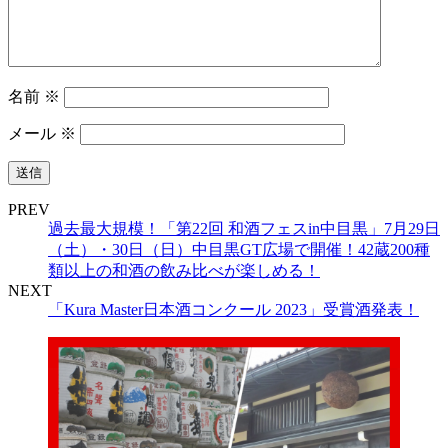
名前
※
メール
※
PREV
過去最大規模！「第22回 和酒フェスin中目黒」7月29日
（土）・30日（日）中目黒GT広場で開催！42蔵200種
類以上の和酒の飲み比べが楽しめる！
NEXT
「Kura Master日本酒コンクール 2023」受賞酒発表！