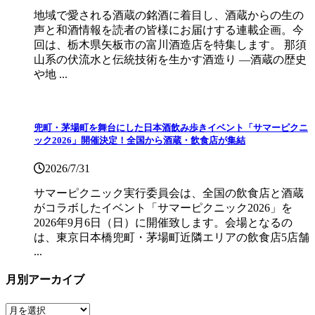
地域で愛される酒蔵の銘酒に着目し、酒蔵からの生の
声と和酒情報を読者の皆様にお届けする連載企画。今
回は、栃木県矢板市の富川酒造店を特集します。 那須
山系の伏流水と伝統技術を生かす酒造り ―酒蔵の歴史
や地 ...
兜町・茅場町を舞台にした日本酒飲み歩きイベント「サマーピクニ
ック2026」開催決定！全国から酒蔵・飲食店が集結
2026/7/31
サマーピクニック実⾏委員会は、全国の飲⾷店と酒蔵
がコラボしたイベント「サマーピクニック2026」を
2026年9月6日（日）に開催致します。会場となるの
は、東京日本橋兜町・茅場町近隣エリアの飲食店5店舗
...
月別アーカイブ
月