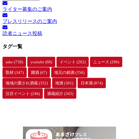
別
ライター募集のご案内
ア
ー
プレスリリースのご案内
カ
イ
読者ニュース投稿
ブ
タグ一覧
sake
(758)
youtube
(68)
イベント
(262)
ニュース
(296)
取材
(347)
國酒
(67)
地元の銘酒
(356)
地域の愛され酒蔵
(352)
地酒
(381)
日本酒
(874)
注目イベント
(246)
酒蔵紹介
(343)