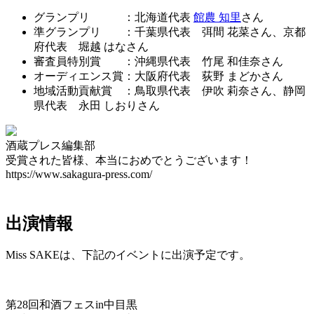
グランプリ ：北海道代表
館農 知里
さん
準グランプリ ：千葉県代表 弭間 花菜さん、京都
府代表 堀越 はなさん
審査員特別賞 ：沖縄県代表 竹尾 和佳奈さん
オーディエンス賞：大阪府代表 荻野 まどかさん
地域活動貢献賞 ：鳥取県代表 伊吹 莉奈さん、静岡
県代表 永田 しおりさん
酒蔵プレス編集部
受賞された皆様、本当におめでとうございます！
https://www.sakagura-press.com/
出演情報
Miss SAKEは、下記のイベントに出演予定です。
第28回和酒フェスin中目黒