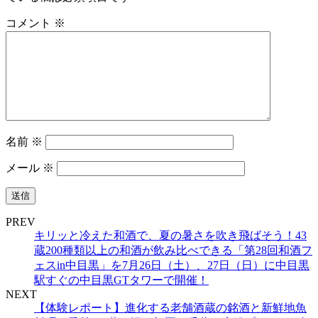
コメント
※
名前
※
メール
※
PREV
キリッと冷えた和酒で、夏の暑さを吹き飛ばそう！43
蔵200種類以上の和酒が飲み比べできる「第28回和酒フ
ェスin中目黒」を7月26日（土）、27日（日）に中目黒
駅すぐの中目黒GTタワーで開催！
NEXT
【体験レポート】進化する老舗酒蔵の銘酒と新鮮地魚