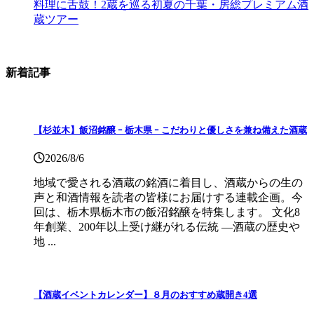
料理に舌鼓！2蔵を巡る初夏の千葉・房総プレミアム酒
蔵ツアー
新着記事
【杉並木】飯沼銘醸 ｰ 栃木県 ｰ こだわりと優しさを兼ね備えた酒蔵
2026/8/6
地域で愛される酒蔵の銘酒に着目し、酒蔵からの生の
声と和酒情報を読者の皆様にお届けする連載企画。今
回は、栃木県栃木市の飯沼銘醸を特集します。 文化8
年創業、200年以上受け継がれる伝統 ―酒蔵の歴史や
地 ...
【酒蔵イベントカレンダー】８月のおすすめ蔵開き4選