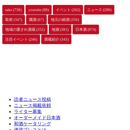
sake
(758)
youtube
(68)
イベント
(262)
ニュース
(296)
取材
(347)
國酒
(67)
地元の銘酒
(356)
地域の愛され酒蔵
(352)
地酒
(381)
日本酒
(874)
注目イベント
(246)
酒蔵紹介
(343)
読者ニュース投稿
ニュース掲載依頼
ライター募集
オーダーメイド日本酒
和酒ケータリング
酒蔵プレスとは