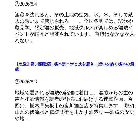
2026/8/4
酒蔵を訪れると、その土地の空気、水、米、そして蔵
人の想いまで感じられる——。全国各地では、試飲や
蔵見学、限定酒の販売、地域グルメが楽しめる酒蔵イ
ベントが続々と開催されています。 普段はなかなか入
れない ...
【忠愛】富川酒造店 ‐ 栃木県 ｰ 米と技を磨き、想いを紡ぐ栃木の酒
蔵
2026/8/3
地域で愛される酒蔵の銘酒に着目し、酒蔵からの生の
声と和酒情報を読者の皆様にお届けする連載企画。今
回は、栃木県矢板市の富川酒造店を特集します。 那須
山系の伏流水と伝統技術を生かす酒造り ―酒蔵の歴史
や地 ...