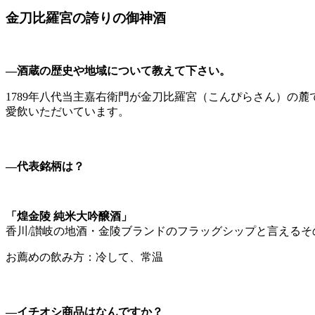
金刀比羅宮の誇りの御神酒
―酒蔵の歴史や地域について教えて下さい。
1789年八代当主嘉右衛門が金刀比羅宮（こんぴらさん）の
愛飲いただいています。
―代表銘柄は？
「煌金陵 純米大吟醸酒」
香川/讃岐の地酒・金陵ブランドのフラッグシップと言えるそ
お薦めの飲み方：冷して、常温
―イチオシ商品はなんですか？