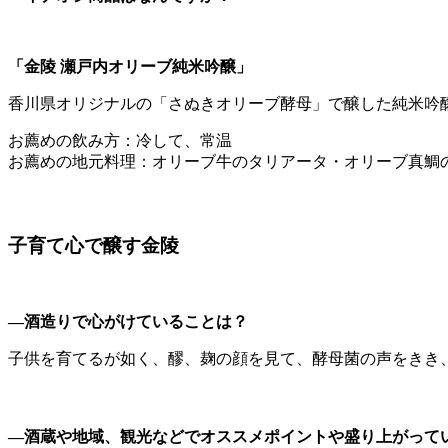
「金陵 瀬戸内オリーブ純米吟醸」
香川県オリジナルの「さぬきオリーブ酵母」で醸した純米吟
お薦めの飲み方：冷して、常温
お薦めの地元料理：オリーブ牛のタリアータ・オリーブ真鯛
子育て心で醸す金陵
―酒造りで心がけていることは？
子供を育てるが如く、醪、麹の顔を見て、酵母菌の声をきき
―酒蔵や地域、観光などでオススメポイントや盛り上がって