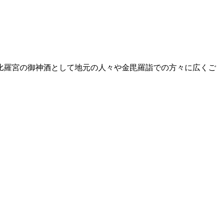
刀比羅宮の御神酒として地元の人々や金毘羅詣での方々に広くご