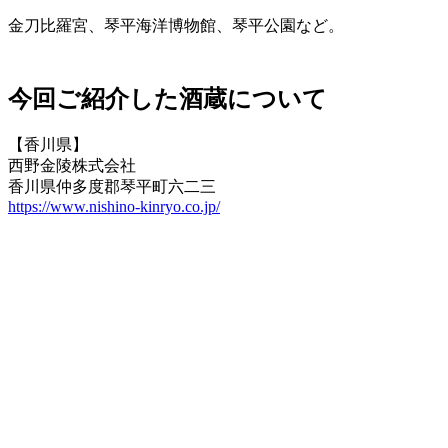
金刀比羅宮、琴平海洋博物館、琴平公園など。
今回ご紹介した酒蔵について
【香川県】
西野金陵株式会社
香川県仲多度郡琴平町六二三
https://www.nishino-kinryo.co.jp/