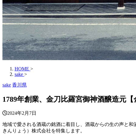
HOME
>
sake
>
sake
香川県
1789年創業、金刀比羅宮御神酒醸造元【
2024年2月7日
地域で愛される酒蔵の銘酒に着目し、酒蔵からの生の声と和酒
きんりょう）株式会社を特集します。