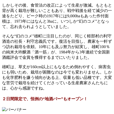
しかしその後、食管法の改正によって生産が激減。もともと
背が高く栽培が難しいこともあり、戦中戦後を経て減少の一
途をたどり、ピーク時の1917年には9,000haもあった作付面
積は、1973年にはなんと3haに。いつしか“幻のコメ”となっ
て、忘れ去られようとしていました。
そんな“幻のコメ”雄町に注目したのが、同じく軽部村の利守
酒造の社長・利守忠義氏です。復活を目指し、農家を一軒ず
つ訪れ栽培を依頼。10年にも及ぶ努力が結実し、雄町100％
の純米大吟醸酒「酒一筋」が、1984年から3年連続で全国新
酒鑑評会で金賞を獲得するまでにいたりました。
雄町は、草丈が160cm以上にもなるため倒れやすく、病害虫
にも弱いため、栽培が困難なのは今でも変わりません。しか
も化学肥料を嫌う傾向がある上、収量も低い品種です。大変
な苦労で栽培を続けてくださっている生産農家さんたちに
は、心から感謝ですね。
２日間限定で、恒例の“地酒バー”もオープン！