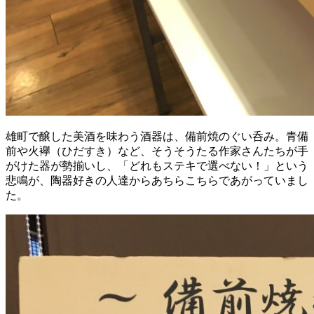
雄町で醸した美酒を味わう酒器は、備前焼のぐい呑み。青備
前や火襷（ひだすき）など、そうそうたる作家さんたちが手
がけた器が勢揃いし、「どれもステキで選べない！」という
悲鳴が、陶器好きの人達からあちらこちらであがっていまし
た。