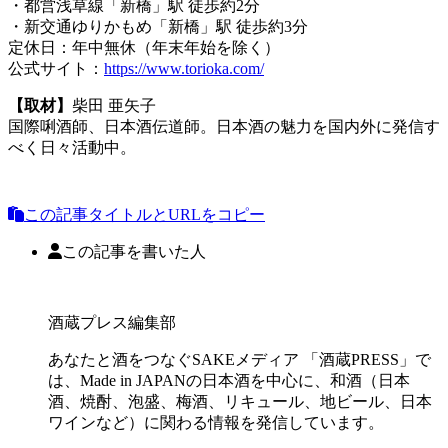
・都営浅草線「新橋」駅 徒歩約2分
・新交通ゆりかもめ「新橋」駅 徒歩約3分
定休日：年中無休（年末年始を除く）
公式サイト：
https://www.torioka.com/
【取材】
柴田 亜矢子
国際唎酒師、日本酒伝道師。日本酒の魅力を国内外に発信す
べく日々活動中。
この記事タイトルとURLをコピー
この記事を書いた人
酒蔵プレス編集部
あなたと酒をつなぐSAKEメディア 「酒蔵PRESS」で
は、Made in JAPANの日本酒を中心に、和酒（日本
酒、焼酎、泡盛、梅酒、リキュール、地ビール、日本
ワインなど）に関わる情報を発信しています。