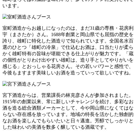
います。
室町酒造からお越しになったのは、まだ31歳の専務・花房利
宇（まさたか）さん。1688年創業と岡山県でも屈指の歴史を
誇り、雄町に特化した酒造りで知られています。全国名水百
選のひとつ「雄町の冷泉」で仕込むお酒は、口当たりが柔ら
かく雄町特有の旨味が堪能できる仕上がりが魅力です。「蔵
の個性がとりわけ出やすい雄町は、造り手としてやりがいを
感じる」とおっしゃる花房さん。その若いパワーと感性で、
今後もますます美味しいお酒を造っていって欲しいですね。
宮下酒造からは、営業課長の林克彦さんが参加されました。
1915年の創業以来、常に新しいチャレンジを続け、多彩なお
酒を造る総合酒類メーカーとして、今や岡山県になくてはな
らない存在感を放っています。地域の特長を活かした独創的
なお酒を楽しんでもらいたいと日々邁進。芳醇でしっかりと
した味わいの美酒を数多く醸している酒蔵です。