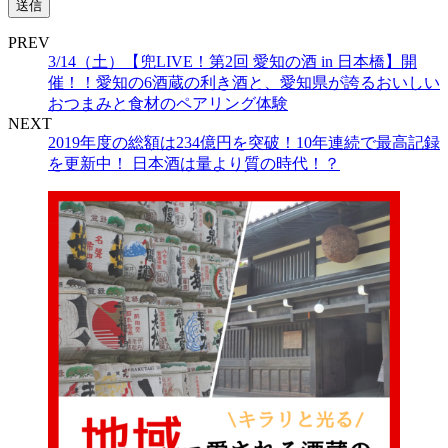
PREV
3/14（土）【兜LIVE！第2回 愛知の酒 in 日本橋】開
催！！愛知の6酒蔵の利き酒と、愛知県が誇るおいしい
おつまみと食材のペアリング体験
NEXT
2019年度の総額は234億円を突破！10年連続で最高記録
を更新中！ 日本酒は量より質の時代！？