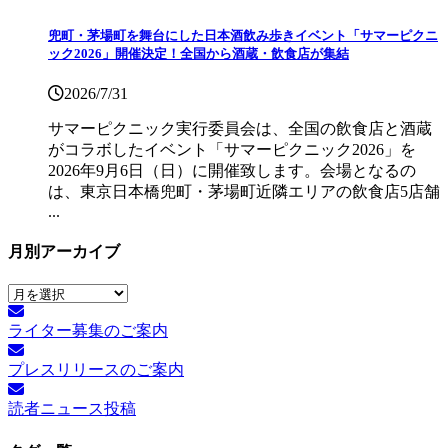
兜町・茅場町を舞台にした日本酒飲み歩きイベント「サマーピクニ
ック2026」開催決定！全国から酒蔵・飲食店が集結
2026/7/31
サマーピクニック実⾏委員会は、全国の飲⾷店と酒蔵
がコラボしたイベント「サマーピクニック2026」を
2026年9月6日（日）に開催致します。会場となるの
は、東京日本橋兜町・茅場町近隣エリアの飲食店5店舗
...
月別アーカイブ
月
別
ライター募集のご案内
ア
ー
プレスリリースのご案内
カ
イ
読者ニュース投稿
ブ