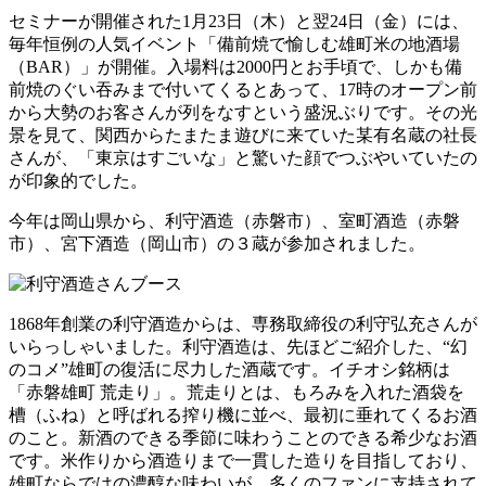
セミナーが開催された1月23日（木）と翌24日（金）には、
毎年恒例の人気イベント「備前焼で愉しむ雄町米の地酒場
（BAR）」が開催。入場料は2000円とお手頃で、しかも備
前焼のぐい吞みまで付いてくるとあって、17時のオープン前
から大勢のお客さんが列をなすという盛況ぶりです。その光
景を見て、関西からたまたま遊びに来ていた某有名蔵の社長
さんが、「東京はすごいな」と驚いた顔でつぶやいていたの
が印象的でした。
今年は岡山県から、利守酒造（赤磐市）、室町酒造（赤磐
市）、宮下酒造（岡山市）の３蔵が参加されました。
1868年創業の利守酒造からは、専務取締役の利守弘充さんが
いらっしゃいました。利守酒造は、先ほどご紹介した、“幻
のコメ”雄町の復活に尽力した酒蔵です。イチオシ銘柄は
「赤磐雄町 荒走り」。荒走りとは、もろみを入れた酒袋を
槽（ふね）と呼ばれる搾り機に並べ、最初に垂れてくるお酒
のこと。新酒のできる季節に味わうことのできる希少なお酒
です。米作りから酒造りまで一貫した造りを目指しており、
雄町ならではの濃醇な味わいが、多くのファンに支持されて