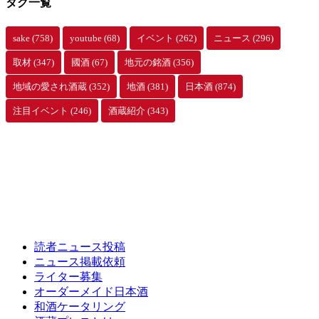
タグ一覧
sake
(758)
youtube
(68)
イベント
(262)
ニュース
(296)
取材
(347)
國酒
(67)
地元の銘酒
(356)
地域の愛され酒蔵
(352)
地酒
(381)
日本酒
(874)
注目イベント
(246)
酒蔵紹介
(343)
読者ニュース投稿
ニュース掲載依頼
ライター募集
オーダーメイド日本酒
和酒ケータリング