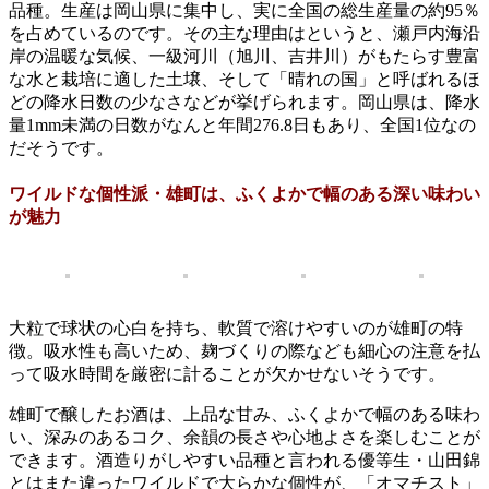
品種。生産は岡山県に集中し、実に全国の総生産量の約95％
を占めているのです。その主な理由はというと、瀬戸内海沿
岸の温暖な気候、一級河川（旭川、吉井川）がもたらす豊富
な水と栽培に適した土壌、そして「晴れの国」と呼ばれるほ
どの降水日数の少なさなどが挙げられます。岡山県は、降水
量1mm未満の日数がなんと年間276.8日もあり、全国1位なの
だそうです。
ワイルドな個性派・雄町は、ふくよかで幅のある深い味わい
が魅力
大粒で球状の心白を持ち、軟質で溶けやすいのが雄町の特
徴。吸水性も高いため、麹づくりの際なども細心の注意を払
って吸水時間を厳密に計ることが欠かせないそうです。
雄町で醸したお酒は、上品な甘み、ふくよかで幅のある味わ
い、深みのあるコク、余韻の長さや心地よさを楽しむことが
できます。酒造りがしやすい品種と言われる優等生・山田錦
とはまた違ったワイルドで大らかな個性が、「オマチスト」