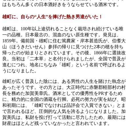
はもちろん多くの日本酒好きをうならせている酒米です。
雄町に、自らの“人生”を捧げた熱き男達がいた！
雄町は、100年以上途切れることなく栽培され続けている唯
一の品種。日本最古の、混血のない原生種です。発見は、
1859年。備前国・雄町に住む篤農家・岸本甚造氏が、伯耆大
山（ほうきだいせん）参拝の帰りに見つけた2本の穂を持ち
帰ったのが始まりとされています。その後、1866年に選抜改
良。当初は「二本草」と名付けられましたが、全国で普及が
進むにつれ、地名にちなみ「雄町」という名前で呼ばれるよ
うになりました。
雄町が広く普及した陰には、ある男性の人生を賭けた執念が
あったそうです。その方とは、大正時代に赤磐郡軽部村の村
長を務めた加賀美章氏。酒米としての優秀性をPRするため
に、精力的に全国の酒蔵を行脚。必死の努力が実を結び、昭
和初期には、「雄町でなければ品評会で入賞できない」とま
で言われるほど、圧倒的な人気を誇るようになりました。加
賀美氏は、私財を投げ打って活動に尽力したため、最期には
財産はほとんど残っていなかったと言われています。