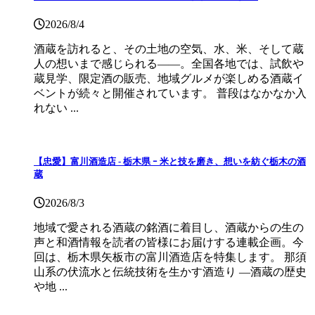
2026/8/4
酒蔵を訪れると、その土地の空気、水、米、そして蔵
人の想いまで感じられる——。全国各地では、試飲や
蔵見学、限定酒の販売、地域グルメが楽しめる酒蔵イ
ベントが続々と開催されています。 普段はなかなか入
れない ...
【忠愛】富川酒造店 ‐ 栃木県 ｰ 米と技を磨き、想いを紡ぐ栃木の酒
蔵
2026/8/3
地域で愛される酒蔵の銘酒に着目し、酒蔵からの生の
声と和酒情報を読者の皆様にお届けする連載企画。今
回は、栃木県矢板市の富川酒造店を特集します。 那須
山系の伏流水と伝統技術を生かす酒造り ―酒蔵の歴史
や地 ...