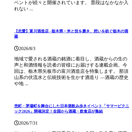
ベントが続々と開催されています。 普段はなかなか入
れない ...
【忠愛】富川酒造店 ‐ 栃木県 ｰ 米と技を磨き、想いを紡ぐ栃木の酒
蔵
2026/8/3
地域で愛される酒蔵の銘酒に着目し、酒蔵からの生の
声と和酒情報を読者の皆様にお届けする連載企画。今
回は、栃木県矢板市の富川酒造店を特集します。 那須
山系の伏流水と伝統技術を生かす酒造り ―酒蔵の歴史
や地 ...
兜町・茅場町を舞台にした日本酒飲み歩きイベント「サマーピクニ
ック2026」開催決定！全国から酒蔵・飲食店が集結
2026/7/31