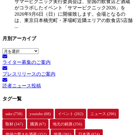
サマーピクニック実⾏委員会は、全国の飲⾷店と酒蔵
がコラボしたイベント「サマーピクニック2026」を
2026年9月6日（日）に開催致します。会場となるの
は、東京日本橋兜町・茅場町近隣エリアの飲食店5店舗
...
月別アーカイブ
月
別
ライター募集のご案内
ア
ー
プレスリリースのご案内
カ
イ
読者ニュース投稿
ブ
タグ一覧
sake
(758)
youtube
(68)
イベント
(262)
ニュース
(296)
取材
(347)
國酒
(67)
地元の銘酒
(356)
地域の愛され酒蔵
(352)
地酒
(381)
日本酒
(874)