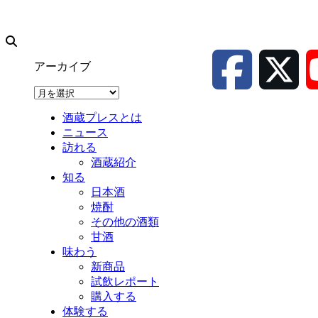
アーカイブ
ア
ー
酒蔵プレスとは
カ
ニュース
イ
訪れる
ブ
酒蔵紹介
知る
日本酒
焼酎
その他の酒類
甘酒
味わう
新商品
試飲レポート
購入する
体験する