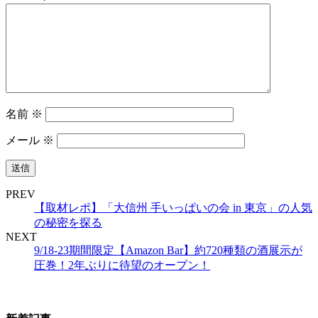
名前
※
メール
※
PREV
【取材レポ】「大信州 手いっぱいの会 in 東京」の人気
の秘密を探る
NEXT
9/18-23期間限定【Amazon Bar】約720種類の酒展示が
圧巻！2年ぶりに待望のオープン！