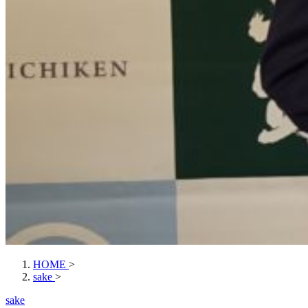
HOME
>
sake
>
sake