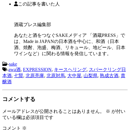
この記事を書いた人
酒蔵プレス編集部
あなたと酒をつなぐSAKEメディア 「酒蔵PRESS」で
は、Made in JAPANの日本酒を中心に、和酒（日本
酒、焼酎、泡盛、梅酒、リキュール、地ビール、日本
ワインなど）に関わる情報を発信しています。
-
sake
-
awa酒
,
EXPRESSION
,
キースヘリング
,
スパークリング日
本酒
,
七賢
,
北原亮庫
,
北原対馬
,
大中屋
,
山梨県
,
熟成古酒
,
貴
醸酒
コメントする
メールアドレスが公開されることはありません。
※
が付い
ている欄は必須項目です
コメント
※