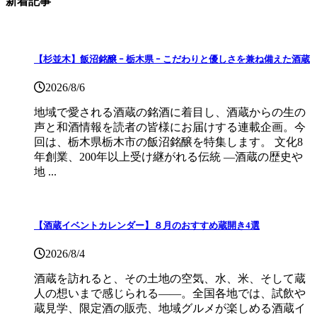
新着記事
【杉並木】飯沼銘醸 ｰ 栃木県 ｰ こだわりと優しさを兼ね備えた酒蔵
2026/8/6
地域で愛される酒蔵の銘酒に着目し、酒蔵からの生の
声と和酒情報を読者の皆様にお届けする連載企画。今
回は、栃木県栃木市の飯沼銘醸を特集します。 文化8
年創業、200年以上受け継がれる伝統 ―酒蔵の歴史や
地 ...
【酒蔵イベントカレンダー】８月のおすすめ蔵開き4選
2026/8/4
酒蔵を訪れると、その土地の空気、水、米、そして蔵
人の想いまで感じられる——。全国各地では、試飲や
蔵見学、限定酒の販売、地域グルメが楽しめる酒蔵イ