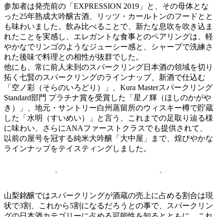
参加者は発売前の「EXPRESSION 2019」と、その母体とな
った25年熟成大吟醸古酒、リッツ・カールトンのフードとと
も味わいました。飲み比べることで、新たな息吹を吹き込ま
れたことを実感し、エレガントな食事とのペアリングは、軽
やかなでリンゴのようなジューシー感と、シャープで洗練さ
れた後味で料理との相性が抜群でした。
他にも、常に前人未到のスパークリング日本酒の領域を切り
拓く七賢のスパークリングのラインナップ、新酒で仕込む
「空ノ彩（そらのいろどり）」、Kura Masterスパークリング
Standard部門 プラチナ賞を受賞した「星ノ輝（ほしのかがや
き）」、地元・サントリー白州蒸留所のウィスキー樽で貯蔵
した「水明（すいめい）」と言う、これまでの足取り辿る様
に味わい、さらにANAファーストクラスでも提供されて、
以前の屋号を冠する純米大吟醸「大中屋」まで、煌びやかな
ラインナップをテイスティングしました。
山梨銘醸ではスパークリングが酒蔵の売上に占める割合は現
状で3割、これから5割になるだろうとの事で、スパークリン
グの日本酒カテゴリーに占める可能性を知るとともに、これ