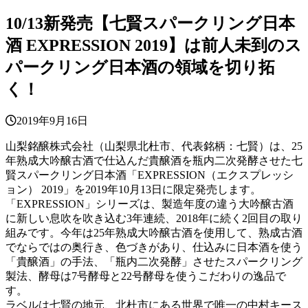
10/13新発売【七賢スパークリング日本
酒 EXPRESSION 2019】は前人未到のス
パークリング日本酒の領域を切り拓
く！
2019年9月16日
山梨銘醸株式会社（山梨県北杜市、代表銘柄：七賢）は、25
年熟成大吟醸古酒で仕込んだ貴醸酒を瓶内二次発酵させた七
賢スパークリング日本酒「EXPRESSION（エクスプレッシ
ョン） 2019」を2019年10月13日に限定発売します。
「EXPRESSION」シリーズは、製造年度の違う大吟醸古酒
に新しい息吹を吹き込む3年連続、2018年に続く2回目の取り
組みです。今年は25年熟成大吟醸古酒を使用して、熟成古酒
でならではの奥行き、色づきがあり、仕込みに日本酒を使う
「貴醸酒」の手法、「瓶内二次発酵」させたスパークリング
製法、酵母は7号酵母と22号酵母を使うこだわりの逸品で
す。
ラベルは七賢の地元、北杜市にある世界で唯一の中村キース