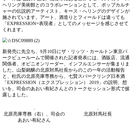
ヘリング美術館とのコラボレーションとして、ポップカルチ
ャーの伝説的アーティスト、キース・へリングのデザインが
施されています。アート、酒造りとフィールドは違っても
「EXPRESSION=表現者」としてのメッセージを感じさせて
くれます。
新発売に先立ち、9月10日にザ・リッツ・カールトン東京パ
ークビュールームで開催された記者発表には、酒販店、流通
関係者、オピニオンリーダー、インフルエンサーが集まりま
した。山梨銘醸の北原対馬社長からのこの一年の活動報告
と、杜氏の北原亮庫専務から、七賢スパークリング日本酒
「EXPRESSION（エクスプレッション） 2019」の説明、想
いを、司会のあおい有紀さんとのトークセッション形式で披
露しました。
北原亮庫専務（右）、司会の
北原対馬社長
あおい有紀さん