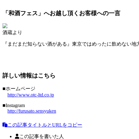
「和酒フェス」へお越し頂くお客様への一言
酒蔵より
『まだまだ知らない酒がある』東京ではめったに飲めない地
詳しい情報はこちら
■
ホームページ
http://www.otc-ltd.co.jp
■Instagram
http://furusato.sensyuken
この記事タイトルとURLをコピー
この記事を書いた人