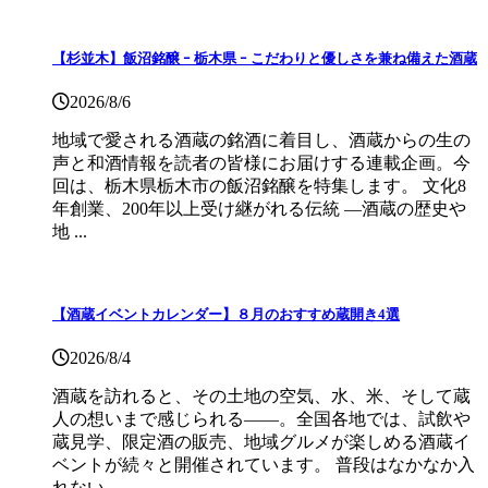
【杉並木】飯沼銘醸 ｰ 栃木県 ｰ こだわりと優しさを兼ね備えた酒蔵
2026/8/6
地域で愛される酒蔵の銘酒に着目し、酒蔵からの生の
声と和酒情報を読者の皆様にお届けする連載企画。今
回は、栃木県栃木市の飯沼銘醸を特集します。 文化8
年創業、200年以上受け継がれる伝統 ―酒蔵の歴史や
地 ...
【酒蔵イベントカレンダー】８月のおすすめ蔵開き4選
2026/8/4
酒蔵を訪れると、その土地の空気、水、米、そして蔵
人の想いまで感じられる——。全国各地では、試飲や
蔵見学、限定酒の販売、地域グルメが楽しめる酒蔵イ
ベントが続々と開催されています。 普段はなかなか入
れない ...