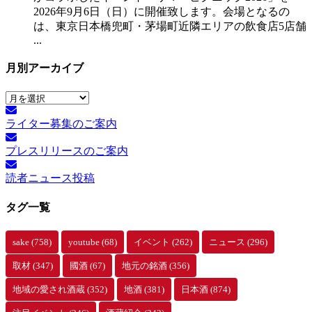
2026年9月6日（日）に開催致します。会場となるの
は、東京日本橋兜町・茅場町近隣エリアの飲食店5店舗
...
月別アーカイブ
月
別
ライター募集のご案内
ア
ー
プレスリリースのご案内
カ
イ
読者ニュース投稿
ブ
タグ一覧
sake
(758)
youtube
(68)
イベント
(262)
ニュース
(296)
取材
(347)
國酒
(67)
地元の銘酒
(356)
地域の愛され酒蔵
(352)
地酒
(381)
日本酒
(874)