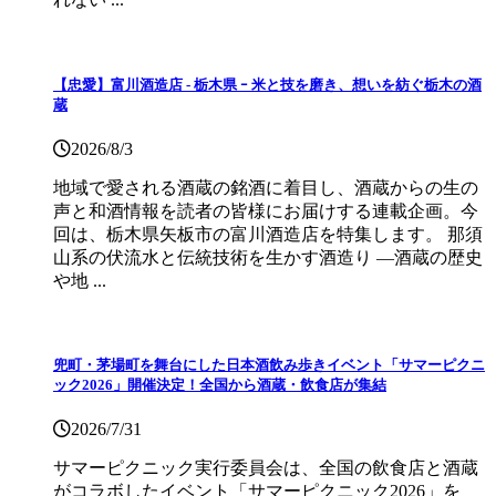
【忠愛】富川酒造店 ‐ 栃木県 ｰ 米と技を磨き、想いを紡ぐ栃木の酒
蔵
2026/8/3
地域で愛される酒蔵の銘酒に着目し、酒蔵からの生の
声と和酒情報を読者の皆様にお届けする連載企画。今
回は、栃木県矢板市の富川酒造店を特集します。 那須
山系の伏流水と伝統技術を生かす酒造り ―酒蔵の歴史
や地 ...
兜町・茅場町を舞台にした日本酒飲み歩きイベント「サマーピクニ
ック2026」開催決定！全国から酒蔵・飲食店が集結
2026/7/31
サマーピクニック実⾏委員会は、全国の飲⾷店と酒蔵
がコラボしたイベント「サマーピクニック2026」を